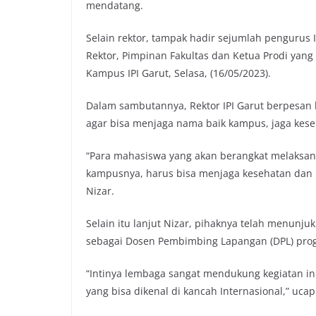
mendatang.
o
e
A
i
o
r
p
n
Selain rektor, tampak hadir sejumlah pengurus 
k
p
k
Rektor, Pimpinan Fakultas dan Ketua Prodi yang
Kampus IPI Garut, Selasa, (16/05/2023).
Dalam sambutannya, Rektor IPI Garut berpesan
agar bisa menjaga nama baik kampus, jaga kese
“Para mahasiswa yang akan berangkat melaksa
kampusnya, harus bisa menjaga kesehatan dan b
Nizar.
Selain itu lanjut Nizar, pihaknya telah menunjuk
sebagai Dosen Pembimbing Lapangan (DPL) prog
“Intinya lembaga sangat mendukung kegiatan ini
yang bisa dikenal di kancah Internasional,” ucap 