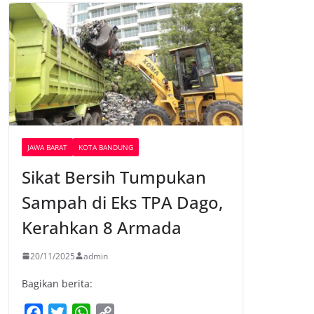
JAWA BARAT
KOTA BANDUNG
Sikat Bersih Tumpukan
Sampah di Eks TPA Dago,
Kerahkan 8 Armada
20/11/2025
admin
Bagikan berita:
F
T
W
C