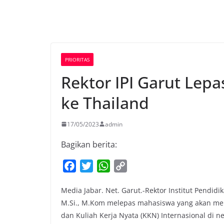
PRIORITAS
Rektor IPI Garut Lep
ke Thailand
17/05/2023
admin
Bagikan berita:
F
T
W
C
a
w
h
o
Media Jabar. Net. Garut.-Rektor Institut Pendidi
c
i
a
p
M.Si., M.Kom melepas mahasiswa yang akan men
e
t
t
y
dan Kuliah Kerja Nyata (KKN) Internasional di n
b
t
s
L