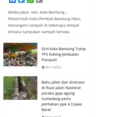
a
w
h
o
Media Jabar. Net. Kota Bandung –
c
i
a
p
Pemerintah Kota (Pemkot) Bandung fokus
e
t
t
y
menangani sampah di beberapa tempat
b
t
s
L
dimana tumpukan sampah berada,
o
e
A
i
o
r
p
n
k
p
k
DLH Kota Bandung Tutup
TPS Kolong Jembatan
Pasupati
18/11/2025
Bahu jalan dan drainase
di Ruas Jalan Nasional
perabu gaja agung
Sumedang perlu
perhatian ppk 4.3 Jawa
Barat