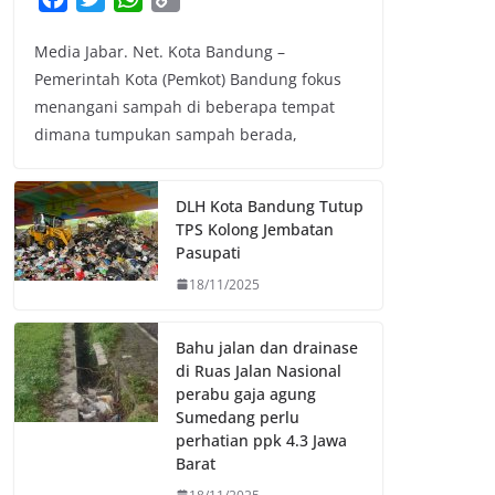
a
w
h
o
Media Jabar. Net. Kota Bandung –
c
i
a
p
Pemerintah Kota (Pemkot) Bandung fokus
e
t
t
y
menangani sampah di beberapa tempat
b
t
s
L
dimana tumpukan sampah berada,
o
e
A
i
o
r
p
n
k
p
k
DLH Kota Bandung Tutup
TPS Kolong Jembatan
Pasupati
18/11/2025
Bahu jalan dan drainase
di Ruas Jalan Nasional
perabu gaja agung
Sumedang perlu
perhatian ppk 4.3 Jawa
Barat