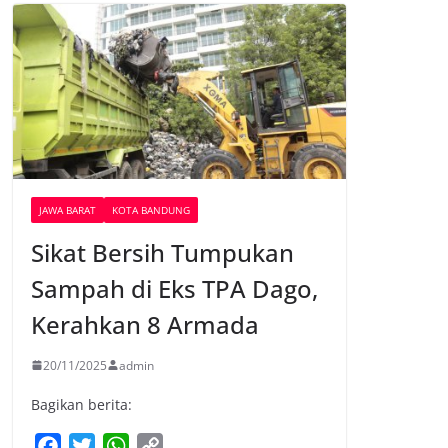
JAWA BARAT
KOTA BANDUNG
Sikat Bersih Tumpukan
Sampah di Eks TPA Dago,
Kerahkan 8 Armada
20/11/2025
admin
Bagikan berita:
F
T
W
C