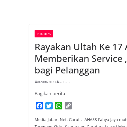
PRIORITAS
Rayakan Ultah Ke 17
Memberikan Service 
bagi Pelanggan
02/08/2023
admin
Bagikan berita:
F
T
W
C
a
w
h
o
Media Jabar. Net. Garut ,- AHASS Fahya Jaya m
c
i
a
p
Tarogong Kidul Kabupaten Garut pada hari Me