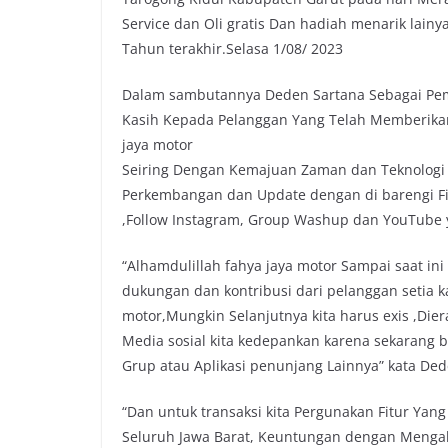
e
t
t
y
Service dan Oli gratis Dan hadiah menarik lainy
b
t
s
L
Tahun terakhir.Selasa 1/08/ 2023
o
e
A
i
o
r
p
n
Dalam sambutannya Deden Sartana Sebagai Pem
k
p
k
Kasih Kepada Pelanggan Yang Telah Memberikan
jaya motor
Seiring Dengan Kemajuan Zaman dan Teknologi F
Perkembangan dan Update dengan di barengi Fitu
,Follow Instagram, Group Washup dan YouTube 
“Alhamdulillah fahya jaya motor Sampai saat in
dukungan dan kontribusi dari pelanggan setia ka
motor,Mungkin Selanjutnya kita harus exis ,Diera
Media sosial kita kedepankan karena sekarang 
Grup atau Aplikasi penunjang Lainnya” kata De
“Dan untuk transaksi kita Pergunakan Fitur Ya
Seluruh Jawa Barat, Keuntungan dengan Mengaks