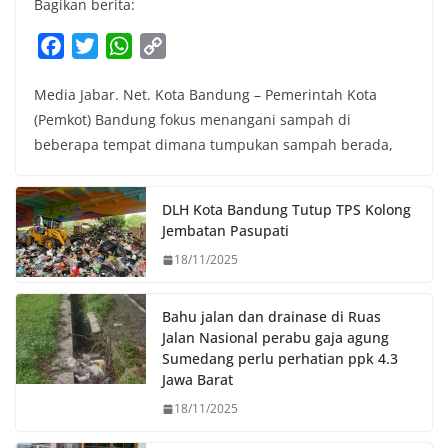
Bagikan berita:
F
T
W
C
a
w
h
o
Media Jabar. Net. Kota Bandung – Pemerintah Kota
c
i
a
p
(Pemkot) Bandung fokus menangani sampah di
e
t
t
y
beberapa tempat dimana tumpukan sampah berada,
b
t
s
L
o
e
A
i
o
r
p
n
DLH Kota Bandung Tutup TPS Kolong
k
p
k
Jembatan Pasupati
18/11/2025
Bahu jalan dan drainase di Ruas
Jalan Nasional perabu gaja agung
Sumedang perlu perhatian ppk 4.3
Jawa Barat
18/11/2025