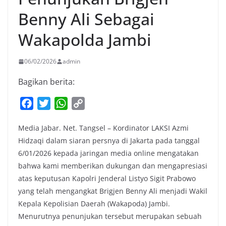
Benny Ali Sebagai
Wakapolda Jambi
06/02/2026
admin
Bagikan berita:
F
T
W
C
a
w
h
o
Media Jabar. Net. Tangsel – Kordinator LAKSI Azmi
c
i
a
p
Hidzaqi dalam siaran persnya di Jakarta pada tanggal
e
t
t
y
6/01/2026 kepada jaringan media online mengatakan
b
t
s
L
bahwa kami memberikan dukungan dan mengapresiasi
o
e
A
i
atas keputusan Kapolri Jenderal Listyo Sigit Prabowo
o
r
p
n
yang telah mengangkat Brigjen Benny Ali menjadi Wakil
k
p
k
Kepala Kepolisian Daerah (Wakapoda) Jambi.
Menurutnya penunjukan tersebut merupakan sebuah