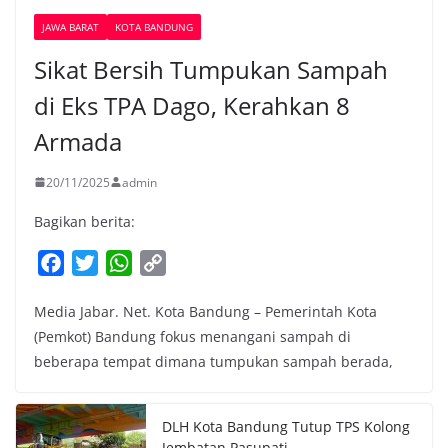
JAWA BARAT
KOTA BANDUNG
Sikat Bersih Tumpukan Sampah
di Eks TPA Dago, Kerahkan 8
Armada
20/11/2025
admin
Bagikan berita:
F
T
W
C
a
w
h
o
Media Jabar. Net. Kota Bandung – Pemerintah Kota
c
i
a
p
(Pemkot) Bandung fokus menangani sampah di
e
t
t
y
beberapa tempat dimana tumpukan sampah berada,
b
t
s
L
o
e
A
i
o
r
p
n
DLH Kota Bandung Tutup TPS Kolong
k
p
k
Jembatan Pasupati