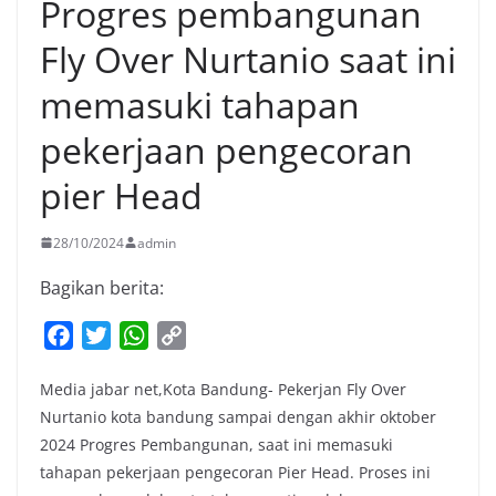
Progres pembangunan
Fly Over Nurtanio saat ini
memasuki tahapan
pekerjaan pengecoran
pier Head
28/10/2024
admin
Bagikan berita:
F
T
W
C
a
w
h
o
Media jabar net,Kota Bandung- Pekerjan Fly Over
c
i
a
p
Nurtanio kota bandung sampai dengan akhir oktober
e
t
t
y
2024 Progres Pembangunan, saat ini memasuki
b
t
s
L
tahapan pekerjaan pengecoran Pier Head. Proses ini
o
e
A
i