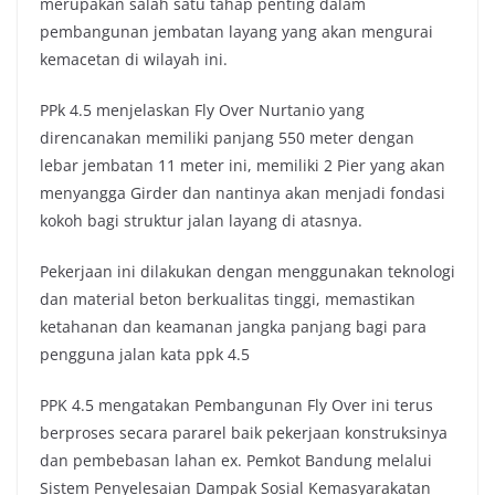
merupakan salah satu tahap penting dalam
o
r
p
n
pembangunan jembatan layang yang akan mengurai
k
p
k
kemacetan di wilayah ini.
PPk 4.5 menjelaskan Fly Over Nurtanio yang
direncanakan memiliki panjang 550 meter dengan
lebar jembatan 11 meter ini, memiliki 2 Pier yang akan
menyangga Girder dan nantinya akan menjadi fondasi
kokoh bagi struktur jalan layang di atasnya.
Pekerjaan ini dilakukan dengan menggunakan teknologi
dan material beton berkualitas tinggi, memastikan
ketahanan dan keamanan jangka panjang bagi para
pengguna jalan kata ppk 4.5
PPK 4.5 mengatakan Pembangunan Fly Over ini terus
berproses secara pararel baik pekerjaan konstruksinya
dan pembebasan lahan ex. Pemkot Bandung melalui
Sistem Penyelesaian Dampak Sosial Kemasyarakatan