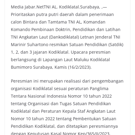
Media Jabar.NetTNI AL. Kodiklatal.Surabaya, ,—
c
i
a
p
Prioritaskan putra putri daerah dalam penerimaan
e
t
t
y
calon Bintara dan Tamtama TNI AL, Komandan
b
t
s
L
Komando Pembinaan Doktrin, Pendidikan dan Latihan
o
e
A
i
TNI Angkatan Laut (Dankodiklatal) Letnan Jenderal TNI
o
r
p
n
Marinir Suhartono resmikan Satuan Pendidikan (Satdik)
k
p
k
1, 2, dan 3 jajaran Kodiklatal. Upacara peresmian
berlangsung di Lapangan Laut Maluku Kodiklatal
Bumimoro Surabaya, Kamis (16/2/2023).
Peresmian ini merupakan realisasi dari pengembangan
organisasi Kodiklatal sesuai peraturan Panglima
Tentara Nasional Indonesia Nomor 10 tahun 2022
tentang Organisasi dan Tugas Satuan Pendidikan
Kodiklatal dan Peraturan Kepala Staf Angkatan Laut
Nomor 10 tahun 2022 tentang Pembentukan Satuan
Pendidikan Kodiklatal, dan ditetapkan peresmiannya
dengan Keputusan Kasal Nomor Kep/365/II/2023,