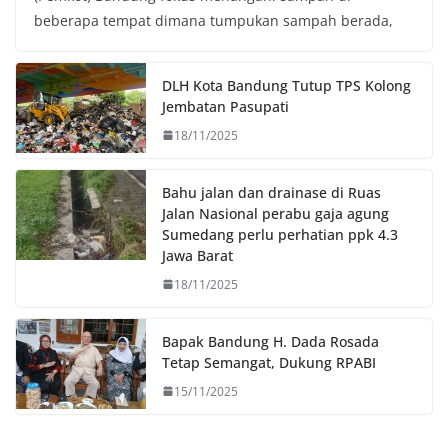
beberapa tempat dimana tumpukan sampah berada,
b
t
s
L
o
e
A
i
o
r
p
n
DLH Kota Bandung Tutup TPS Kolong
k
p
k
Jembatan Pasupati
18/11/2025
Bahu jalan dan drainase di Ruas
Jalan Nasional perabu gaja agung
Sumedang perlu perhatian ppk 4.3
Jawa Barat
18/11/2025
Bapak Bandung H. Dada Rosada
Tetap Semangat, Dukung RPABI
15/11/2025