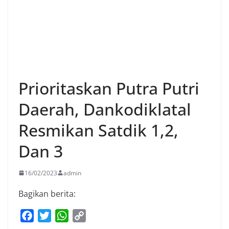
Prioritaskan Putra Putri
Daerah, Dankodiklatal
Resmikan Satdik 1,2,
Dan 3
16/02/2023
admin
Bagikan berita:
F
T
W
C
a
w
h
o