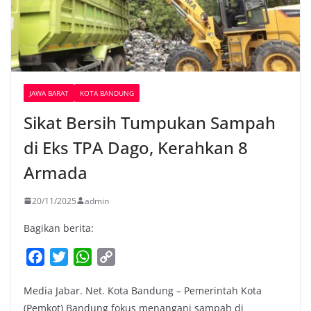
JAWA BARAT
KOTA BANDUNG
Sikat Bersih Tumpukan Sampah
di Eks TPA Dago, Kerahkan 8
Armada
20/11/2025
admin
Bagikan berita:
F
T
W
C
a
w
h
o
Media Jabar. Net. Kota Bandung – Pemerintah Kota
c
i
a
p
(Pemkot) Bandung fokus menangani sampah di
e
t
t
y