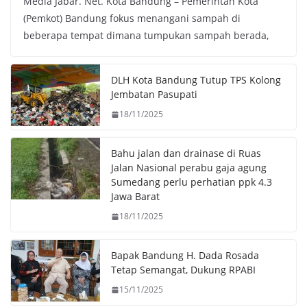
Media Jabar. Net. Kota Bandung – Pemerintah Kota
c
i
a
p
(Pemkot) Bandung fokus menangani sampah di
e
t
t
y
beberapa tempat dimana tumpukan sampah berada,
b
t
s
L
o
e
A
i
o
r
p
n
DLH Kota Bandung Tutup TPS Kolong
k
p
k
Jembatan Pasupati
18/11/2025
Bahu jalan dan drainase di Ruas
Jalan Nasional perabu gaja agung
Sumedang perlu perhatian ppk 4.3
Jawa Barat
18/11/2025
Bapak Bandung H. Dada Rosada
Tetap Semangat, Dukung RPABI
15/11/2025