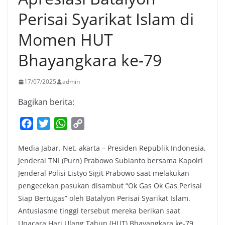
Perisai Syarikat Islam di
Momen HUT
Bhayangkara ke-79
17/07/2025
admin
Bagikan berita:
F
T
W
C
a
w
h
o
Media Jabar. Net. akarta – Presiden Republik Indonesia,
c
i
a
p
Jenderal TNI (Purn) Prabowo Subianto bersama Kapolri
e
t
t
y
Jenderal Polisi Listyo Sigit Prabowo saat melakukan
b
t
s
L
pengecekan pasukan disambut “Ok Gas Ok Gas Perisai
o
e
A
i
Siap Bertugas” oleh Batalyon Perisai Syarikat Islam.
o
r
p
n
Antusiasme tinggi tersebut mereka berikan saat
k
p
k
Upacara Hari Ulang Tahun (HUT) Bhayangkara ke-79