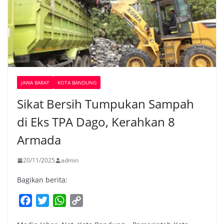
JAWA BARAT
KOTA BANDUNG
Sikat Bersih Tumpukan Sampah
di Eks TPA Dago, Kerahkan 8
Armada
20/11/2025
admin
Bagikan berita:
F
T
W
C
a
w
h
o