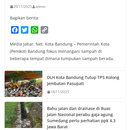
20/11/2025
admin
Bagikan berita:
F
T
W
C
a
w
h
o
Media Jabar. Net. Kota Bandung – Pemerintah Kota
c
i
a
p
(Pemkot) Bandung fokus menangani sampah di
e
t
t
y
beberapa tempat dimana tumpukan sampah berada,
b
t
s
L
o
e
A
i
o
r
p
n
DLH Kota Bandung Tutup TPS Kolong
k
p
k
Jembatan Pasupati
18/11/2025
Bahu jalan dan drainase di Ruas
Jalan Nasional perabu gaja agung
Sumedang perlu perhatian ppk 4.3
Jawa Barat