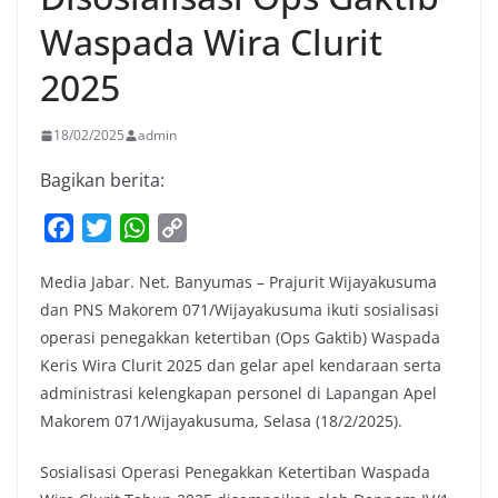
Waspada Wira Clurit
2025
18/02/2025
admin
Bagikan berita:
F
T
W
C
a
w
h
o
Media Jabar. Net. Banyumas – Prajurit Wijayakusuma
c
i
a
p
dan PNS Makorem 071/Wijayakusuma ikuti sosialisasi
e
t
t
y
operasi penegakkan ketertiban (Ops Gaktib) Waspada
b
t
s
L
Keris Wira Clurit 2025 dan gelar apel kendaraan serta
o
e
A
i
administrasi kelengkapan personel di Lapangan Apel
o
r
p
n
Makorem 071/Wijayakusuma, Selasa (18/2/2025).
k
p
k
Sosialisasi Operasi Penegakkan Ketertiban Waspada