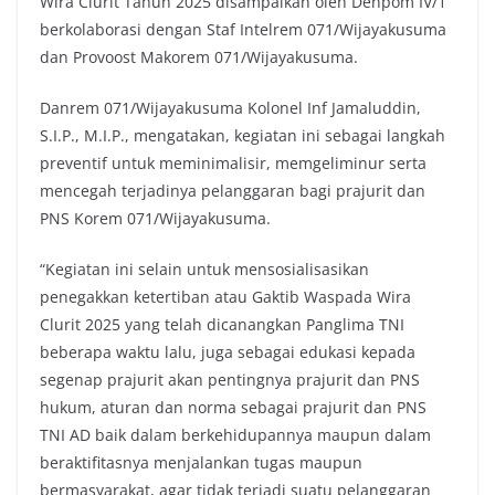
Wira Clurit Tahun 2025 disampaikan oleh Denpom IV/1
berkolaborasi dengan Staf Intelrem 071/Wijayakusuma
dan Provoost Makorem 071/Wijayakusuma.
Danrem 071/Wijayakusuma Kolonel Inf Jamaluddin,
S.I.P., M.I.P., mengatakan, kegiatan ini sebagai langkah
preventif untuk meminimalisir, memgeliminur serta
mencegah terjadinya pelanggaran bagi prajurit dan
PNS Korem 071/Wijayakusuma.
“Kegiatan ini selain untuk mensosialisasikan
penegakkan ketertiban atau Gaktib Waspada Wira
Clurit 2025 yang telah dicanangkan Panglima TNI
beberapa waktu lalu, juga sebagai edukasi kepada
segenap prajurit akan pentingnya prajurit dan PNS
hukum, aturan dan norma sebagai prajurit dan PNS
TNI AD baik dalam berkehidupannya maupun dalam
beraktifitasnya menjalankan tugas maupun
bermasyarakat, agar tidak terjadi suatu pelanggaran