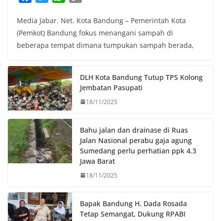
a
w
h
o
Media Jabar. Net. Kota Bandung – Pemerintah Kota
c
i
a
p
(Pemkot) Bandung fokus menangani sampah di
e
t
t
y
beberapa tempat dimana tumpukan sampah berada,
b
t
s
L
o
e
A
i
o
r
p
n
DLH Kota Bandung Tutup TPS Kolong
k
p
k
Jembatan Pasupati
18/11/2025
Bahu jalan dan drainase di Ruas
Jalan Nasional perabu gaja agung
Sumedang perlu perhatian ppk 4.3
Jawa Barat
18/11/2025
Bapak Bandung H. Dada Rosada
Tetap Semangat, Dukung RPABI