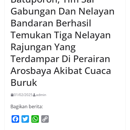
Gabungan Dan Nelayan
Bandaran Berhasil
Temukan Tiga Nelayan
Rajungan Yang
Terdampar Di Perairan
Arosbaya Akibat Cuaca
Buruk
01/02/2025
admin
Bagikan berita:
F
T
W
C
a
w
h
o