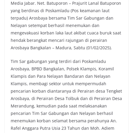
Media Jabar. Net. Batuporon – Prajurit Lanal Batuporon
c
i
a
p
yang berdinas di Poskamladu (Pos keamanan laut
e
t
t
y
terpadu) Arosbaya bersama Tim Sar Gabungan dan
b
t
s
L
Nelayan setempat berhasil menemukan dan
o
e
A
i
mengevakuasi korban laka laut akibat cuaca buruk saat
o
r
p
n
hendak berangkat mencari rajungan di perairan
k
p
k
Arosbaya Bangkalan – Madura, Sabtu (01/02/2025).
Tim Sar gabungan yang terdiri dari Poskamladu
Arosbaya, BPBD Bangkalan, Polsek Klampis, Koramil
Klampis dan Para Nelayan Bandaran dan Nelayan
Klampis, membagi sektor untuk mempermudah
pencarian korban diantaranya di Perairan desa Tengket
Arosbaya, di Perairan Desa Tolbuk dan di Perairan Desa
Merandung, kemudian pada saat melaksanakan
pencarian Tim Sar Gabungan dan Nelayan berhasil
menemukan korban selamat bersama perahunya An.
Rafel Anggara Putra Usia 23 Tahun dan Moh. Adiem