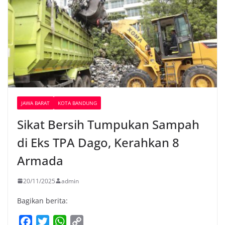
JAWA BARAT
KOTA BANDUNG
Sikat Bersih Tumpukan Sampah
di Eks TPA Dago, Kerahkan 8
Armada
20/11/2025
admin
Bagikan berita:
F
T
W
C