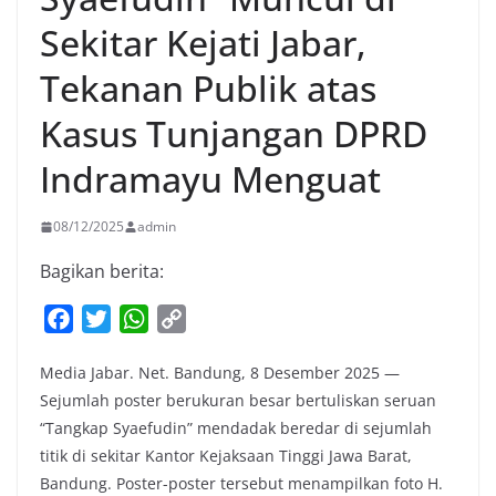
Sekitar Kejati Jabar,
Tekanan Publik atas
Kasus Tunjangan DPRD
Indramayu Menguat
08/12/2025
admin
Bagikan berita:
F
T
W
C
a
w
h
o
Media Jabar. Net. Bandung, 8 Desember 2025 —
c
i
a
p
Sejumlah poster berukuran besar bertuliskan seruan
e
t
t
y
“Tangkap Syaefudin” mendadak beredar di sejumlah
b
t
s
L
titik di sekitar Kantor Kejaksaan Tinggi Jawa Barat,
o
e
A
i
Bandung. Poster-poster tersebut menampilkan foto H.
o
r
p
n