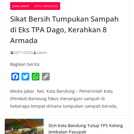
JAWA BARAT
KOTA BANDUNG
Sikat Bersih Tumpukan Sampah
di Eks TPA Dago, Kerahkan 8
Armada
20/11/2025
admin
Bagikan berita:
F
T
W
C
a
w
h
o
Media Jabar. Net. Kota Bandung – Pemerintah Kota
c
i
a
p
(Pemkot) Bandung fokus menangani sampah di
e
t
t
y
beberapa tempat dimana tumpukan sampah berada,
b
t
s
L
o
e
A
i
o
r
p
n
DLH Kota Bandung Tutup TPS Kolong
k
p
k
Jembatan Pasupati