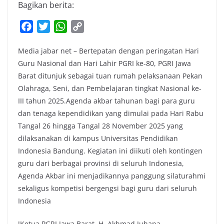
Bagikan berita:
F
T
W
C
a
w
h
o
Media jabar net – Bertepatan dengan peringatan Hari
c
i
a
p
Guru Nasional dan Hari Lahir PGRI ke-80, PGRI Jawa
e
t
t
y
Barat ditunjuk sebagai tuan rumah pelaksanaan Pekan
b
t
s
L
Olahraga, Seni, dan Pembelajaran tingkat Nasional ke-
o
e
A
i
III tahun 2025.​Agenda akbar tahunan bagi para guru
o
r
p
n
dan tenaga kependidikan yang dimulai pada Hari Rabu
k
p
k
Tangal 26 hingga Tangal 28 November 2025 yang
dilaksanakan di kampus Universitas Pendidikan
Indonesia Bandung. Kegiatan ini diikuti oleh kontingen
guru dari berbagai provinsi di seluruh Indonesia,
Agenda Akbar ini menjadikannya panggung silaturahmi
sekaligus kompetisi bergengsi bagi guru dari seluruh
Indonesia
!​Ketua PGRI Jawa Barat, H. Akhmad Juhana,