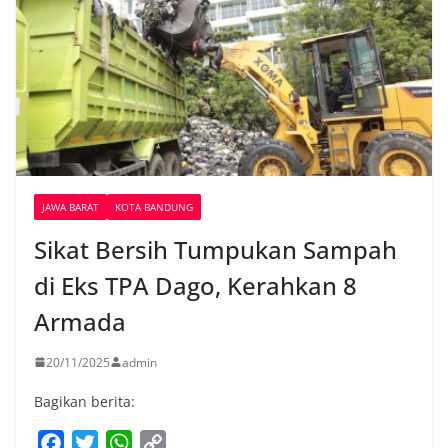
JAWA BARAT
KOTA BANDUNG
Sikat Bersih Tumpukan Sampah
di Eks TPA Dago, Kerahkan 8
Armada
20/11/2025
admin
Bagikan berita:
F
T
W
C