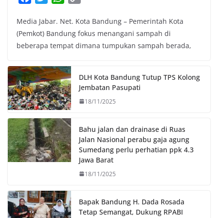
a
w
h
o
Media Jabar. Net. Kota Bandung – Pemerintah Kota
c
i
a
p
(Pemkot) Bandung fokus menangani sampah di
e
t
t
y
beberapa tempat dimana tumpukan sampah berada,
b
t
s
L
o
e
A
i
o
r
p
n
DLH Kota Bandung Tutup TPS Kolong
k
p
k
Jembatan Pasupati
18/11/2025
Bahu jalan dan drainase di Ruas
Jalan Nasional perabu gaja agung
Sumedang perlu perhatian ppk 4.3
Jawa Barat
18/11/2025
Bapak Bandung H. Dada Rosada
Tetap Semangat, Dukung RPABI