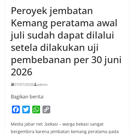
Peroyek jembatan
Kemang peratama awal
juli sudah dapat dilalui
setela dilakukan uji
pembebanan per 30 juni
2026
07/07/2026
admin
Bagikan berita:
F
T
W
C
a
w
h
o
Media jabar net ,bekasi – warga bekasi sangat
c
i
a
p
bergembira karena jembatan kemang peratama pada
e
t
t
y