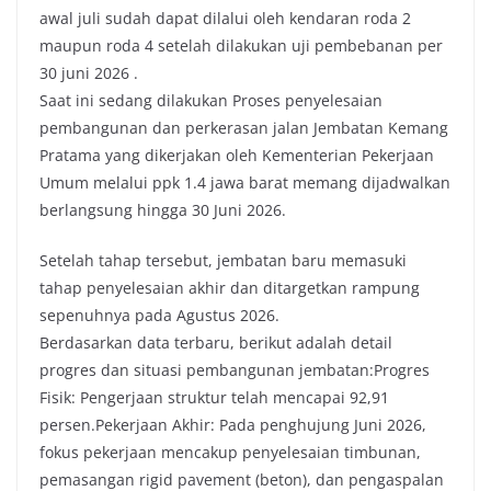
awal juli sudah dapat dilalui oleh kendaran roda 2
b
t
s
L
maupun roda 4 setelah dilakukan uji pembebanan per
o
e
A
i
30 juni 2026 .
o
r
p
n
Saat ini sedang dilakukan Proses penyelesaian
k
p
k
pembangunan dan perkerasan jalan Jembatan Kemang
Pratama yang dikerjakan oleh Kementerian Pekerjaan
Umum melalui ppk 1.4 jawa barat memang dijadwalkan
berlangsung hingga 30 Juni 2026.
Setelah tahap tersebut, jembatan baru memasuki
tahap penyelesaian akhir dan ditargetkan rampung
sepenuhnya pada Agustus 2026.
Berdasarkan data terbaru, berikut adalah detail
progres dan situasi pembangunan jembatan:Progres
Fisik: Pengerjaan struktur telah mencapai 92,91
persen.Pekerjaan Akhir: Pada penghujung Juni 2026,
fokus pekerjaan mencakup penyelesaian timbunan,
pemasangan rigid pavement (beton), dan pengaspalan