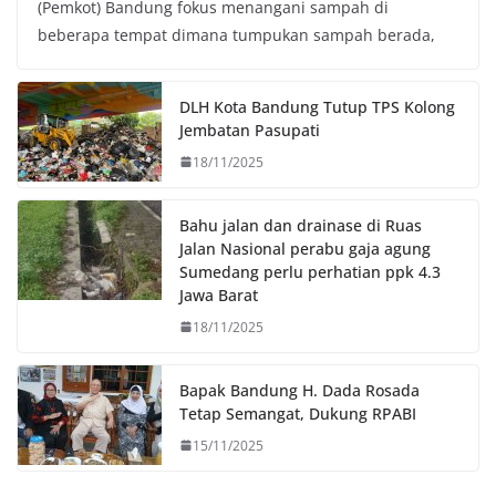
(Pemkot) Bandung fokus menangani sampah di
e
t
t
y
beberapa tempat dimana tumpukan sampah berada,
b
t
s
L
o
e
A
i
o
r
p
n
DLH Kota Bandung Tutup TPS Kolong
k
p
k
Jembatan Pasupati
18/11/2025
Bahu jalan dan drainase di Ruas
Jalan Nasional perabu gaja agung
Sumedang perlu perhatian ppk 4.3
Jawa Barat
18/11/2025
Bapak Bandung H. Dada Rosada
Tetap Semangat, Dukung RPABI
15/11/2025