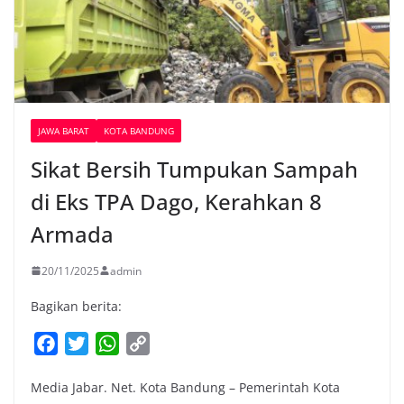
JAWA BARAT
KOTA BANDUNG
Sikat Bersih Tumpukan Sampah
di Eks TPA Dago, Kerahkan 8
Armada
20/11/2025
admin
Bagikan berita:
F
T
W
C
a
w
h
o
Media Jabar. Net. Kota Bandung – Pemerintah Kota
c
i
a
p