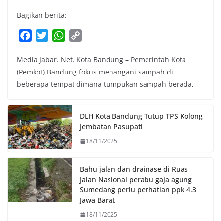
Bagikan berita:
F
T
W
C
a
w
h
o
Media Jabar. Net. Kota Bandung – Pemerintah Kota
c
i
a
p
(Pemkot) Bandung fokus menangani sampah di
e
t
t
y
beberapa tempat dimana tumpukan sampah berada,
b
t
s
L
o
e
A
i
o
r
p
n
DLH Kota Bandung Tutup TPS Kolong
k
p
k
Jembatan Pasupati
18/11/2025
Bahu jalan dan drainase di Ruas
Jalan Nasional perabu gaja agung
Sumedang perlu perhatian ppk 4.3
Jawa Barat
18/11/2025