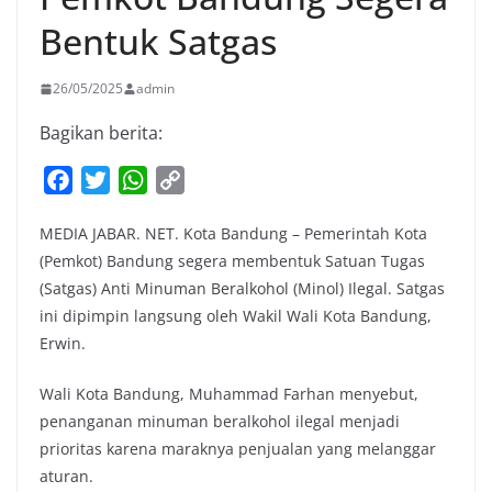
Bentuk Satgas
26/05/2025
admin
Bagikan berita:
F
T
W
C
a
w
h
o
MEDIA JABAR. NET. Kota Bandung – Pemerintah Kota
c
i
a
p
(Pemkot) Bandung segera membentuk Satuan Tugas
e
t
t
y
(Satgas) Anti Minuman Beralkohol (Minol) Ilegal. Satgas
b
t
s
L
ini dipimpin langsung oleh Wakil Wali Kota Bandung,
o
e
A
i
Erwin.
o
r
p
n
k
p
k
Wali Kota Bandung, Muhammad Farhan menyebut,
penanganan minuman beralkohol ilegal menjadi
prioritas karena maraknya penjualan yang melanggar
aturan.