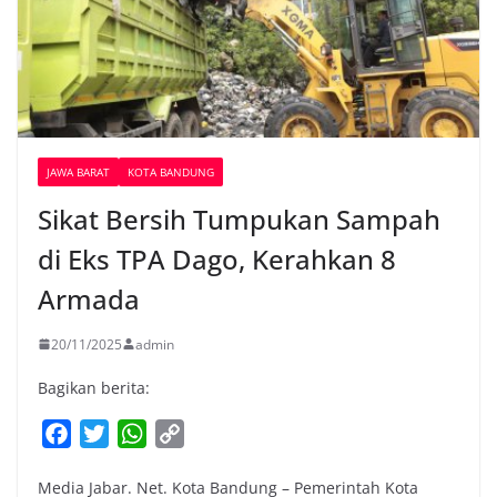
JAWA BARAT
KOTA BANDUNG
Sikat Bersih Tumpukan Sampah
di Eks TPA Dago, Kerahkan 8
Armada
20/11/2025
admin
Bagikan berita:
F
T
W
C
a
w
h
o
Media Jabar. Net. Kota Bandung – Pemerintah Kota
c
i
a
p