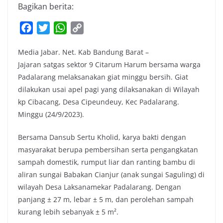
Bagikan berita:
F
T
W
C
a
w
h
o
Media Jabar. Net. Kab Bandung Barat –
c
i
a
p
Jajaran satgas sektor 9 Citarum Harum bersama warga
e
t
t
y
Padalarang melaksanakan giat minggu bersih. Giat
b
t
s
L
dilakukan usai apel pagi yang dilaksanakan di Wilayah
o
e
A
i
kp Cibacang, Desa Cipeundeuy, Kec Padalarang.
o
r
p
n
Minggu (24/9/2023).
k
p
k
Bersama Dansub Sertu Kholid, karya bakti dengan
masyarakat berupa pembersihan serta pengangkatan
sampah domestik, rumput liar dan ranting bambu di
aliran sungai Babakan Cianjur (anak sungai Saguling) di
wilayah Desa Laksanamekar Padalarang. Dengan
panjang ± 27 m, lebar ± 5 m, dan perolehan sampah
kurang lebih sebanyak ± 5 m².