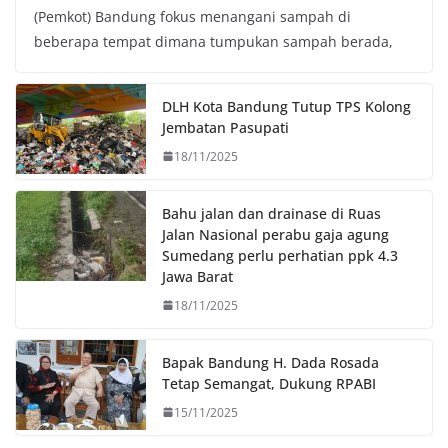
(Pemkot) Bandung fokus menangani sampah di
e
t
t
y
beberapa tempat dimana tumpukan sampah berada,
b
t
s
L
o
e
A
i
o
r
p
n
DLH Kota Bandung Tutup TPS Kolong
k
p
k
Jembatan Pasupati
18/11/2025
Bahu jalan dan drainase di Ruas
Jalan Nasional perabu gaja agung
Sumedang perlu perhatian ppk 4.3
Jawa Barat
18/11/2025
Bapak Bandung H. Dada Rosada
Tetap Semangat, Dukung RPABI
15/11/2025