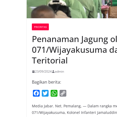
PRIORITAS
Penanaman Jagung o
071/Wijayakusuma d
Teritorial
23/09/2024
admin
Bagikan berita:
F
T
W
C
a
w
h
o
Media Jabar. Net. Pemalang, — Dalam rangka 
c
i
a
p
071/Wijayakusuma, Kolonel Infanteri Jamaluddin
e
t
t
y