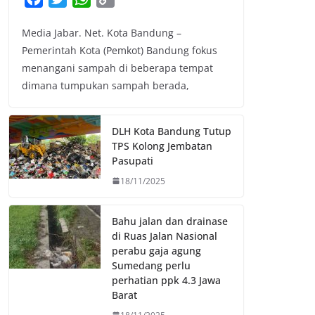
a
w
h
o
Media Jabar. Net. Kota Bandung –
c
i
a
p
Pemerintah Kota (Pemkot) Bandung fokus
e
t
t
y
menangani sampah di beberapa tempat
b
t
s
L
dimana tumpukan sampah berada,
o
e
A
i
o
r
p
n
k
p
k
DLH Kota Bandung Tutup
TPS Kolong Jembatan
Pasupati
18/11/2025
Bahu jalan dan drainase
di Ruas Jalan Nasional
perabu gaja agung
Sumedang perlu
perhatian ppk 4.3 Jawa
Barat