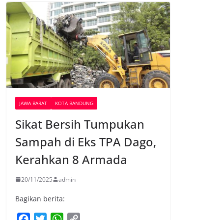
JAWA BARAT
KOTA BANDUNG
Sikat Bersih Tumpukan
Sampah di Eks TPA Dago,
Kerahkan 8 Armada
20/11/2025
admin
Bagikan berita:
F
T
W
C