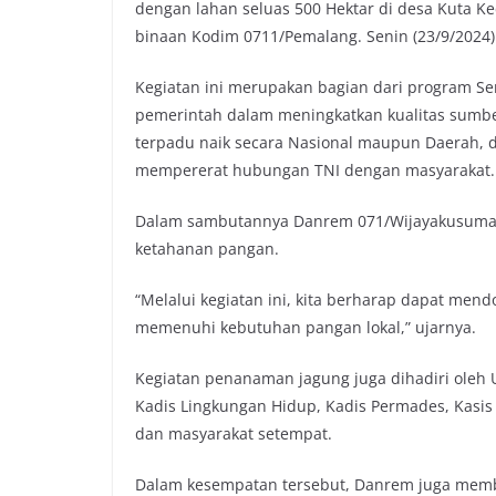
dengan lahan seluas 500 Hektar di desa Kuta K
b
t
s
L
binaan Kodim 0711/Pemalang. Senin (23/9/2024)
o
e
A
i
o
r
p
n
Kegiatan ini merupakan bagian dari program Se
k
p
k
pemerintah dalam meningkatkan kualitas sumb
terpadu naik secara Nasional maupun Daerah, d
mempererat hubungan TNI dengan masyarakat.
Dalam sambutannya Danrem 071/Wijayakusuma 
ketahanan pangan.
“Melalui kegiatan ini, kita berharap dapat mend
memenuhi kebutuhan pangan lokal,” ujarnya.
Kegiatan penanaman jagung juga dihadiri oleh
Kadis Lingkungan Hidup, Kadis Permades, Kasis 
dan masyarakat setempat.
Dalam kesempatan tersebut, Danrem juga membe