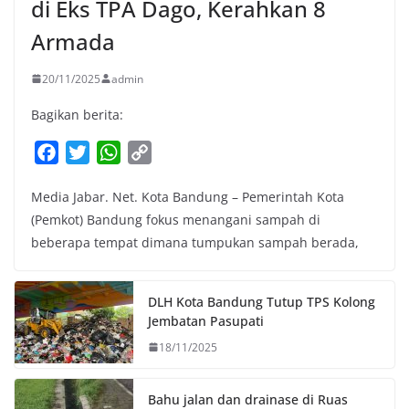
di Eks TPA Dago, Kerahkan 8
Armada
20/11/2025
admin
Bagikan berita:
F
T
W
C
a
w
h
o
Media Jabar. Net. Kota Bandung – Pemerintah Kota
c
i
a
p
(Pemkot) Bandung fokus menangani sampah di
e
t
t
y
beberapa tempat dimana tumpukan sampah berada,
b
t
s
L
o
e
A
i
o
r
p
n
DLH Kota Bandung Tutup TPS Kolong
k
p
k
Jembatan Pasupati
18/11/2025
Bahu jalan dan drainase di Ruas