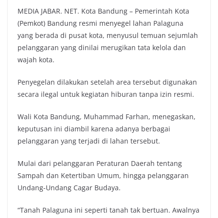
MEDIA JABAR. NET. Kota Bandung – Pemerintah Kota
c
i
a
p
(Pemkot) Bandung resmi menyegel lahan Palaguna
e
t
t
y
yang berada di pusat kota, menyusul temuan sejumlah
b
t
s
L
pelanggaran yang dinilai merugikan tata kelola dan
o
e
A
i
wajah kota.
o
r
p
n
k
p
k
Penyegelan dilakukan setelah area tersebut digunakan
secara ilegal untuk kegiatan hiburan tanpa izin resmi.
Wali Kota Bandung, Muhammad Farhan, menegaskan,
keputusan ini diambil karena adanya berbagai
pelanggaran yang terjadi di lahan tersebut.
Mulai dari pelanggaran Peraturan Daerah tentang
Sampah dan Ketertiban Umum, hingga pelanggaran
Undang-Undang Cagar Budaya.
“Tanah Palaguna ini seperti tanah tak bertuan. Awalnya