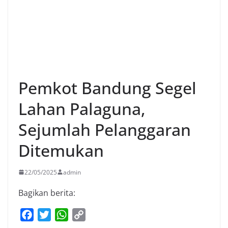
Pemkot Bandung Segel
Lahan Palaguna,
Sejumlah Pelanggaran
Ditemukan
22/05/2025
admin
Bagikan berita:
F
T
W
C
a
w
h
o