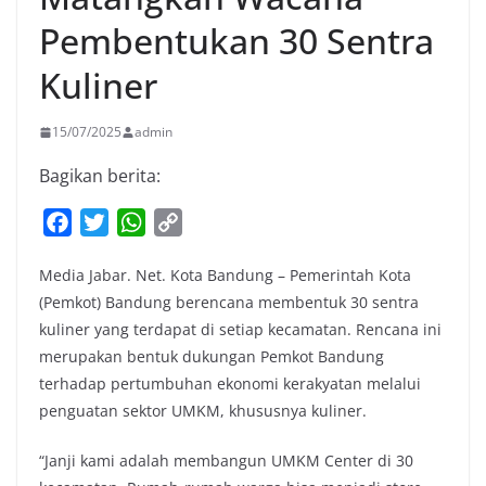
Pembentukan 30 Sentra
Kuliner
15/07/2025
admin
Bagikan berita:
F
T
W
C
a
w
h
o
Media Jabar. Net. Kota Bandung – Pemerintah Kota
c
i
a
p
(Pemkot) Bandung berencana membentuk 30 sentra
e
t
t
y
kuliner yang terdapat di setiap kecamatan. Rencana ini
b
t
s
L
merupakan bentuk dukungan Pemkot Bandung
o
e
A
i
terhadap pertumbuhan ekonomi kerakyatan melalui
o
r
p
n
penguatan sektor UMKM, khususnya kuliner.
k
p
k
“Janji kami adalah membangun UMKM Center di 30