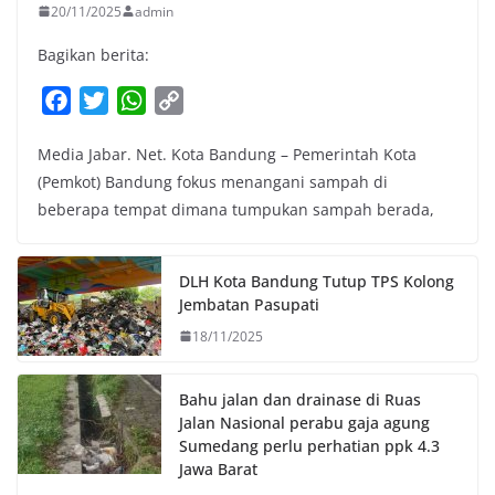
20/11/2025
admin
Bagikan berita:
F
T
W
C
a
w
h
o
Media Jabar. Net. Kota Bandung – Pemerintah Kota
c
i
a
p
(Pemkot) Bandung fokus menangani sampah di
e
t
t
y
beberapa tempat dimana tumpukan sampah berada,
b
t
s
L
o
e
A
i
o
r
p
n
DLH Kota Bandung Tutup TPS Kolong
k
p
k
Jembatan Pasupati
18/11/2025
Bahu jalan dan drainase di Ruas
Jalan Nasional perabu gaja agung
Sumedang perlu perhatian ppk 4.3
Jawa Barat