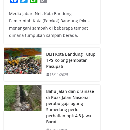
a
w
h
o
Media Jabar. Net. Kota Bandung –
c
i
a
p
Pemerintah Kota (Pemkot) Bandung fokus
e
t
t
y
menangani sampah di beberapa tempat
b
t
s
L
dimana tumpukan sampah berada,
o
e
A
i
o
r
p
n
k
p
k
DLH Kota Bandung Tutup
TPS Kolong Jembatan
Pasupati
18/11/2025
Bahu jalan dan drainase
di Ruas Jalan Nasional
perabu gaja agung
Sumedang perlu
perhatian ppk 4.3 Jawa
Barat