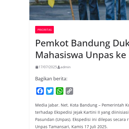
PRIORITAS
Pemkot Bandung Dukun
Mahasiswa Unpas ke 
17/07/2025
admin
Bagikan berita:
F
T
W
C
a
w
h
o
Media Jabar. Net. Kota Bandung – Pemerintah
c
i
a
p
terhadap Ekspedisi Jejak Kartini II yang diinisi
e
t
t
y
Pasundan (Unpas). Ekspedisi ini dilepas secara 
b
t
s
L
Unpas Tamansari, Kamis 17 Juli 2025.
o
e
A
i