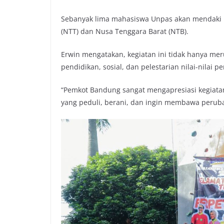
o
r
p
n
Sebanyak lima mahasiswa Unpas akan mendaki l
k
p
k
(NTT) dan Nusa Tenggara Barat (NTB).
Erwin mengatakan, kegiatan ini tidak hanya meru
pendidikan, sosial, dan pelestarian nilai-nilai p
“Pemkot Bandung sangat mengapresiasi kegiatan
yang peduli, berani, dan ingin membawa peruba