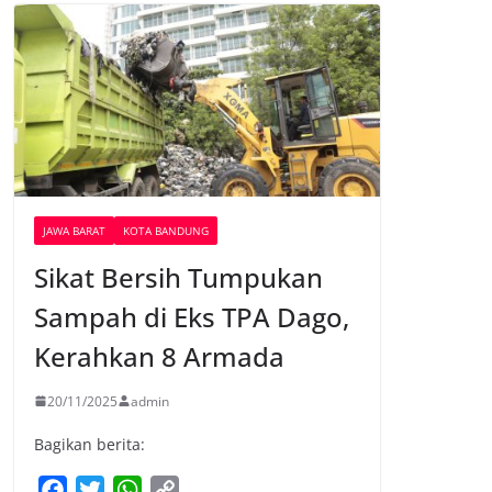
JAWA BARAT
KOTA BANDUNG
Sikat Bersih Tumpukan
Sampah di Eks TPA Dago,
Kerahkan 8 Armada
20/11/2025
admin
Bagikan berita:
F
T
W
C