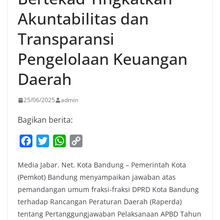
Akuntabilitas dan
Transparansi
Pengelolaan Keuangan
Daerah
25/06/2025
admin
Bagikan berita:
F
T
W
C
a
w
h
o
Media Jabar. Net. Kota Bandung – Pemerintah Kota
c
i
a
p
(Pemkot) Bandung menyampaikan jawaban atas
e
t
t
y
pemandangan umum fraksi-fraksi DPRD Kota Bandung
b
t
s
L
terhadap Rancangan Peraturan Daerah (Raperda)
o
e
A
i
tentang Pertanggungjawaban Pelaksanaan APBD Tahun
o
r
p
n