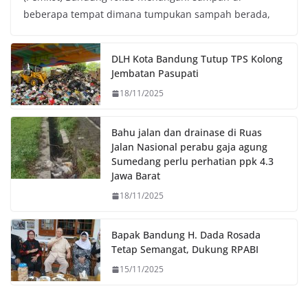
e
t
t
y
beberapa tempat dimana tumpukan sampah berada,
b
t
s
L
o
e
A
i
o
r
p
n
DLH Kota Bandung Tutup TPS Kolong
k
p
k
Jembatan Pasupati
18/11/2025
Bahu jalan dan drainase di Ruas
Jalan Nasional perabu gaja agung
Sumedang perlu perhatian ppk 4.3
Jawa Barat
18/11/2025
Bapak Bandung H. Dada Rosada
Tetap Semangat, Dukung RPABI
15/11/2025