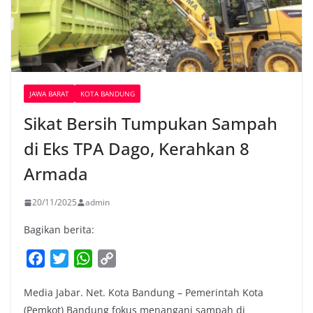
JAWA BARAT
KOTA BANDUNG
Sikat Bersih Tumpukan Sampah
di Eks TPA Dago, Kerahkan 8
Armada
20/11/2025
admin
Bagikan berita:
F
T
W
C
a
w
h
o
Media Jabar. Net. Kota Bandung – Pemerintah Kota
c
i
a
p
(Pemkot) Bandung fokus menangani sampah di