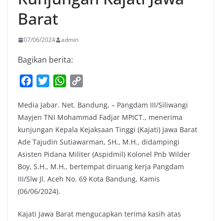
Barat
07/06/2024
admin
Bagikan berita:
F
T
W
C
a
w
h
o
Media Jabar. Net. Bandung, – Pangdam III/Siliwangi
c
i
a
p
Mayjen TNI Mohammad Fadjar MPICT., menerima
e
t
t
y
kunjungan Kepala Kejaksaan Tinggi (Kajati) Jawa Barat
b
t
s
L
Ade Tajudin Sutiawarman, SH., M.H., didampingi
o
e
A
i
Asisten Pidana Militer (Aspidmil) Kolonel Pnb Wilder
o
r
p
n
Boy, S.H., M.H., bertempat diruang kerja Pangdam
k
p
k
III/Slw Jl. Aceh No. 69 Kota Bandung, Kamis
(06/06/2024).
Kajati Jawa Barat mengucapkan terima kasih atas