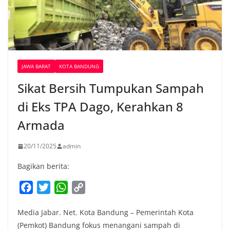
JAWA BARAT
KOTA BANDUNG
Sikat Bersih Tumpukan Sampah
di Eks TPA Dago, Kerahkan 8
Armada
20/11/2025
admin
Bagikan berita:
F
T
W
C
a
w
h
o
Media Jabar. Net. Kota Bandung – Pemerintah Kota
c
i
a
p
(Pemkot) Bandung fokus menangani sampah di
e
t
t
y