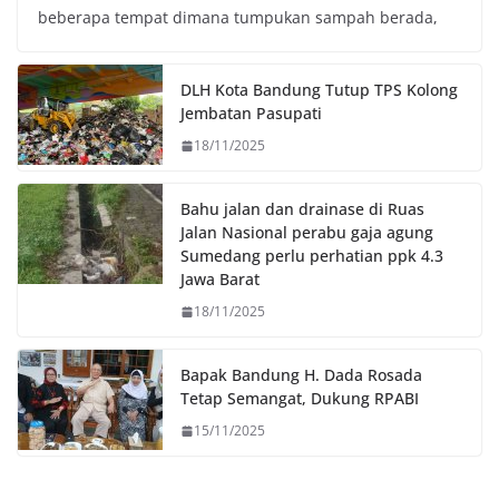
beberapa tempat dimana tumpukan sampah berada,
b
t
s
L
o
e
A
i
o
r
p
n
DLH Kota Bandung Tutup TPS Kolong
k
p
k
Jembatan Pasupati
18/11/2025
Bahu jalan dan drainase di Ruas
Jalan Nasional perabu gaja agung
Sumedang perlu perhatian ppk 4.3
Jawa Barat
18/11/2025
Bapak Bandung H. Dada Rosada
Tetap Semangat, Dukung RPABI
15/11/2025