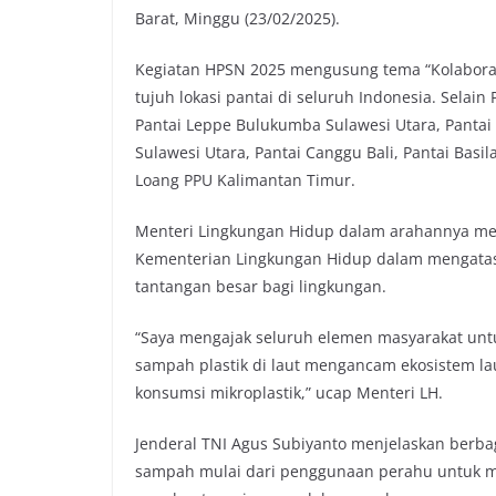
Barat, Minggu (23/02/2025).
o
r
p
n
k
p
k
Kegiatan HPSN 2025 mengusung tema “Kolaborasi
tujuh lokasi pantai di seluruh Indonesia. Selai
Pantai Leppe Bulukumba Sulawesi Utara, Pantai 
Sulawesi Utara, Pantai Canggu Bali, Pantai Basi
Loang PPU Kalimantan Timur.
Menteri Lingkungan Hidup dalam arahannya men
Kementerian Lingkungan Hidup dalam mengatas
tantangan besar bagi lingkungan.
“Saya mengajak seluruh elemen masyarakat unt
sampah plastik di laut mengancam ekosistem lau
konsumsi mikroplastik,” ucap Menteri LH.
Jenderal TNI Agus Subiyanto menjelaskan berbaga
sampah mulai dari penggunaan perahu untuk m