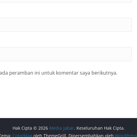
pada peramban ini untuk komentar saya berikutnya.
Hak Cipta © 2026
Media Jabar
. Keseluruhan Hak Cipta.
Tema:
ColorMag
oleh ThemeGrill. Dipersembahkan oleh
WordPress