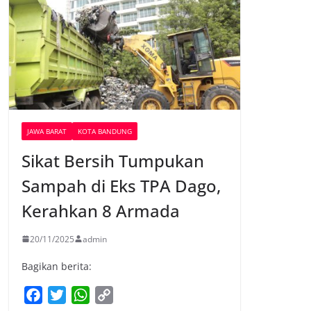
JAWA BARAT
KOTA BANDUNG
Sikat Bersih Tumpukan
Sampah di Eks TPA Dago,
Kerahkan 8 Armada
20/11/2025
admin
Bagikan berita:
F
T
W
C