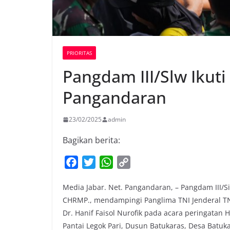
PRIORITAS
Pangdam III/Slw Ikut
Pangandaran
23/02/2025
admin
Bagikan berita:
F
T
W
C
a
w
h
o
Media Jabar. Net. Pangandaran, – Pangdam III/Si
c
i
a
p
CHRMP., mendampingi Panglima TNI Jenderal TNI
e
t
t
y
Dr. Hanif Faisol Nurofik pada acara peringatan 
b
t
s
L
Pantai Legok Pari, Dusun Batukaras, Desa Batu
o
e
A
i