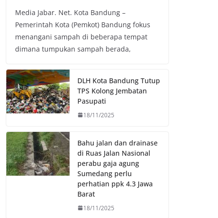
a
w
h
o
Media Jabar. Net. Kota Bandung –
c
i
a
p
Pemerintah Kota (Pemkot) Bandung fokus
e
t
t
y
menangani sampah di beberapa tempat
b
t
s
L
dimana tumpukan sampah berada,
o
e
A
i
o
r
p
n
k
p
k
DLH Kota Bandung Tutup
TPS Kolong Jembatan
Pasupati
18/11/2025
Bahu jalan dan drainase
di Ruas Jalan Nasional
perabu gaja agung
Sumedang perlu
perhatian ppk 4.3 Jawa
Barat
18/11/2025