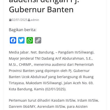
Gubernur Banten
02/01/2025
admin
Bagikan berita:
F
T
W
C
a
w
h
o
Media Jabar. Net. Bandung, – Pangdam III/Siliwangi,
c
i
a
p
Mayor Jenderal TNI Dadang Arif Abdurahman, S.E.,
e
t
t
y
M.Si., CHRMP., menerima audiensi dari Pemerintah
b
t
s
L
Provinsi Banten yang dipimpin oleh Pj. Gubernur
o
e
A
i
Banten Ucok Abdulrauf yang berlangsung di Ruang
o
r
p
n
Tirtayasa, Makodam III/Siliwangi, Jalan Aceh No. 69,
k
p
k
Kota Bandung, Kamis (02/01/2025).
Pertemuan turut dihadiri Kasdam III/Slw, Irdam III/Slw,
Danrem 064/MY, Asrendam III/Slw, para Asisten