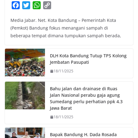
F
T
W
C
a
w
h
o
Media Jabar. Net. Kota Bandung – Pemerintah Kota
c
i
a
p
(Pemkot) Bandung fokus menangani sampah di
e
t
t
y
beberapa tempat dimana tumpukan sampah berada,
b
t
s
L
o
e
A
i
o
r
p
n
DLH Kota Bandung Tutup TPS Kolong
k
p
k
Jembatan Pasupati
18/11/2025
Bahu jalan dan drainase di Ruas
Jalan Nasional perabu gaja agung
Sumedang perlu perhatian ppk 4.3
Jawa Barat
18/11/2025
Bapak Bandung H. Dada Rosada