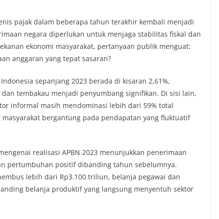
jenis pajak dalam beberapa tahun terakhir kembali menjadi
maan negara diperlukan untuk menjaga stabilitas fiskal dan
tekanan ekonomi masyarakat, pertanyaan publik menguat:
laan anggaran yang tepat sasaran?
si Indonesia sepanjang 2023 berada di kisaran 2,61%,
an tembakau menjadi penyumbang signifikan. Di sisi lain,
tor informal masih mendominasi lebih dari 59% total
ar masyarakat bergantung pada pendapatan yang fluktuatif
 mengenai realisasi APBN 2023 menunjukkan penerimaan
ngan pertumbuhan positif dibanding tahun sebelumnya.
mbus lebih dari Rp3.100 triliun, belanja pegawai dan
banding belanja produktif yang langsung menyentuh sektor