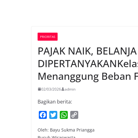
PRIORITAS
PAJAK NAIK, BELANJ
DIPERTANYAKANKela
Menanggung Beban F
02/03/2026
admin
Bagikan berita:
F
T
W
C
a
w
h
o
Oleh: Bayu Sukma Priangga
c
i
a
p
Buruh Wiraswasta