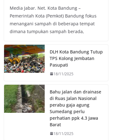
a
w
h
o
Media Jabar. Net. Kota Bandung –
c
i
a
p
Pemerintah Kota (Pemkot) Bandung fokus
e
t
t
y
menangani sampah di beberapa tempat
b
t
s
L
dimana tumpukan sampah berada,
o
e
A
i
o
r
p
n
k
p
k
DLH Kota Bandung Tutup
TPS Kolong Jembatan
Pasupati
18/11/2025
Bahu jalan dan drainase
di Ruas Jalan Nasional
perabu gaja agung
Sumedang perlu
perhatian ppk 4.3 Jawa
Barat
18/11/2025