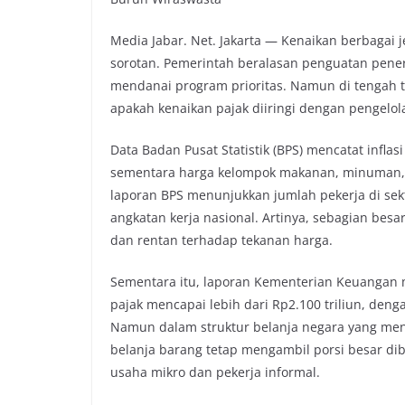
e
t
t
y
b
t
s
L
Media Jabar. Net. Jakarta — Kenaikan berbagai 
o
e
A
i
sorotan. Pemerintah beralasan penguatan peneri
o
r
p
n
mendanai program prioritas. Namun di tengah 
k
p
k
apakah kenaikan pajak diiringi dengan pengelo
Data Badan Pusat Statistik (BPS) mencatat infla
sementara harga kelompok makanan, minuman, d
laporan BPS menunjukkan jumlah pekerja di sek
angkatan kerja nasional. Artinya, sebagian bes
dan rentan terhadap tekanan harga.
Sementara itu, laporan Kementerian Keuangan
pajak mencapai lebih dari Rp2.100 triliun, de
Namun dalam struktur belanja negara yang mene
belanja barang tetap mengambil porsi besar di
usaha mikro dan pekerja informal.