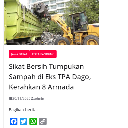
JAWA BARAT
KOTA BANDUNG
Sikat Bersih Tumpukan
Sampah di Eks TPA Dago,
Kerahkan 8 Armada
20/11/2025
admin
Bagikan berita:
F
T
W
C