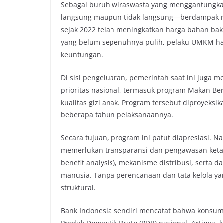
Sebagai buruh wiraswasta yang menggantungkan
langsung maupun tidak langsung—berdampak ny
sejak 2022 telah meningkatkan harga bahan bak
yang belum sepenuhnya pulih, pelaku UMKM ha
keuntungan.
Di sisi pengeluaran, pemerintah saat ini juga 
prioritas nasional, termasuk program Makan Be
kualitas gizi anak. Program tersebut diproyeks
beberapa tahun pelaksanaannya.
Secara tujuan, program ini patut diapresiasi. N
memerlukan transparansi dan pengawasan ketat.
benefit analysis), mekanisme distribusi, serta
manusia. Tanpa perencanaan dan tata kelola ya
struktural.
Bank Indonesia sendiri mencatat bahwa konsu
Produk Domestik Bruto (PDB) nasional. Artinya, 