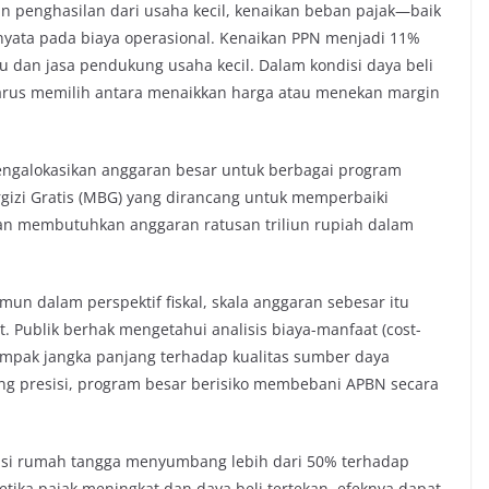
 penghasilan dari usaha kecil, kenaikan beban pajak—baik
ata pada biaya operasional. Kenaikan PPN menjadi 11%
u dan jasa pendukung usaha kecil. Dalam kondisi daya beli
rus memilih antara menaikkan harga atau menekan margin
mengalokasikan anggaran besar untuk berbagai program
rgizi Gratis (MBG) yang dirancang untuk memperbaiki
ikan membutuhkan anggaran ratusan triliun rupiah dalam
amun dalam perspektif fiskal, skala anggaran sebesar itu
 Publik berhak mengetahui analisis biaya-manfaat (cost-
 dampak jangka panjang terhadap kualitas sumber daya
ng presisi, program besar berisiko membebani APBN secara
msi rumah tangga menyumbang lebih dari 50% terhadap
ketika pajak meningkat dan daya beli tertekan, efeknya dapat