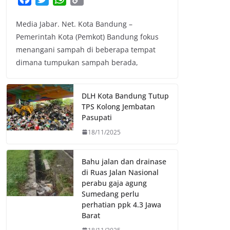
a
w
h
o
Media Jabar. Net. Kota Bandung –
c
i
a
p
Pemerintah Kota (Pemkot) Bandung fokus
e
t
t
y
menangani sampah di beberapa tempat
b
t
s
L
dimana tumpukan sampah berada,
o
e
A
i
o
r
p
n
k
p
k
DLH Kota Bandung Tutup
TPS Kolong Jembatan
Pasupati
18/11/2025
Bahu jalan dan drainase
di Ruas Jalan Nasional
perabu gaja agung
Sumedang perlu
perhatian ppk 4.3 Jawa
Barat