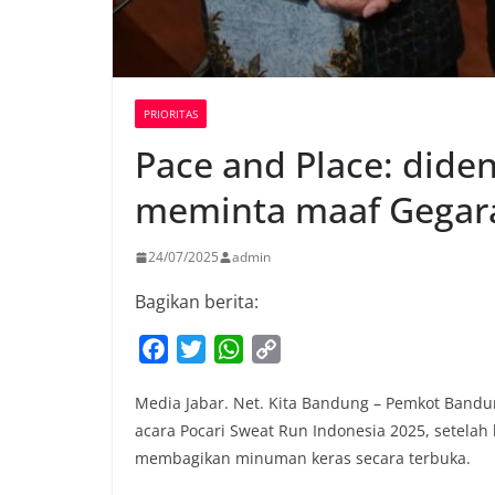
PRIORITAS
Pace and Place: diden
meminta maaf Gegara
24/07/2025
admin
Bagikan berita:
F
T
W
C
a
w
h
o
Media Jabar. Net. Kita Bandung – Pemkot Bandu
c
i
a
p
acara Pocari Sweat Run Indonesia 2025, setela
e
t
t
y
membagikan minuman keras secara terbuka.
b
t
s
L
o
e
A
i