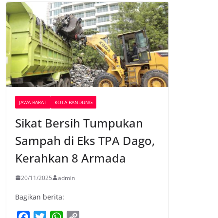
JAWA BARAT
KOTA BANDUNG
Sikat Bersih Tumpukan
Sampah di Eks TPA Dago,
Kerahkan 8 Armada
20/11/2025
admin
Bagikan berita:
F
T
W
C