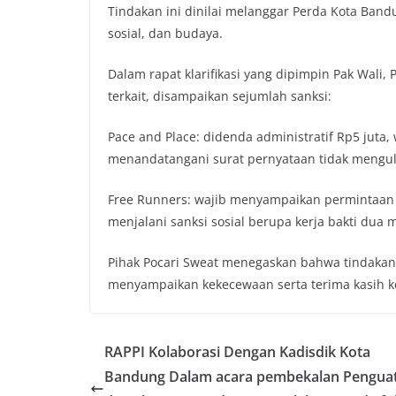
Tindakan ini dinilai melanggar Perda Kota Ba
o
r
p
n
sosial, dan budaya.
k
p
k
Dalam rapat klarifikasi yang dipimpin Pak Wali, 
terkait, disampaikan sejumlah sanksi:
Pace and Place: didenda administratif Rp5 juta
menandatangani surat pernyataan tidak mengul
Free Runners: wajib menyampaikan permintaan 
menjalani sanksi sosial berupa kerja bakti dua 
Pihak Pocari Sweat menegaskan bahwa tindakan 
menyampaikan kekecewaan serta terima kasih k
RAPPI Kolaborasi Dengan Kadisdik Kota
Bandung Dalam acara pembekalan Pengua