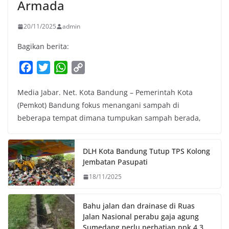
Armada
20/11/2025
admin
Bagikan berita:
F
T
W
C
a
w
h
o
Media Jabar. Net. Kota Bandung – Pemerintah Kota
c
i
a
p
(Pemkot) Bandung fokus menangani sampah di
e
t
t
y
beberapa tempat dimana tumpukan sampah berada,
b
t
s
L
o
e
A
i
o
r
p
n
DLH Kota Bandung Tutup TPS Kolong
k
p
k
Jembatan Pasupati
18/11/2025
Bahu jalan dan drainase di Ruas
Jalan Nasional perabu gaja agung
Sumedang perlu perhatian ppk 4.3