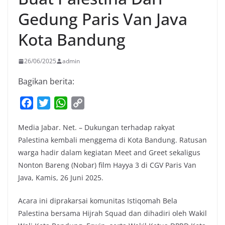
Gedung Paris Van Java
Kota Bandung
26/06/2025
admin
Bagikan berita:
F
T
W
C
a
w
h
o
Media Jabar. Net. – Dukungan terhadap rakyat
c
i
a
p
Palestina kembali menggema di Kota Bandung. Ratusan
e
t
t
y
warga hadir dalam kegiatan Meet and Greet sekaligus
b
t
s
L
Nonton Bareng (Nobar) film Hayya 3 di CGV Paris Van
o
e
A
i
Java, Kamis, 26 Juni 2025.
o
r
p
n
k
p
k
Acara ini diprakarsai komunitas Istiqomah Bela
Palestina bersama Hijrah Squad dan dihadiri oleh Wakil