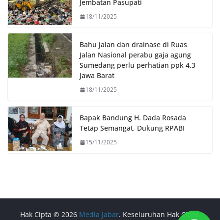
k
p
k
Jembatan Pasupati
18/11/2025
Bahu jalan dan drainase di Ruas
Jalan Nasional perabu gaja agung
Sumedang perlu perhatian ppk 4.3
Jawa Barat
18/11/2025
Bapak Bandung H. Dada Rosada
Tetap Semangat, Dukung RPABI
15/11/2025
Hak Cipta © 2026
Media Jabar
. Keseluruhan Hak Cipta.