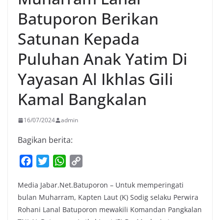
Batuporon Berikan
Satunan Kepada
Puluhan Anak Yatim Di
Yayasan Al Ikhlas Gili
Kamal Bangkalan
16/07/2024
admin
Bagikan berita:
F
T
W
C
a
w
h
o
Media Jabar.Net.Batuporon – Untuk memperingati
c
i
a
p
bulan Muharram, Kapten Laut (K) Sodig selaku Perwira
e
t
t
y
Rohani Lanal Batuporon mewakili Komandan Pangkalan
b
t
s
L