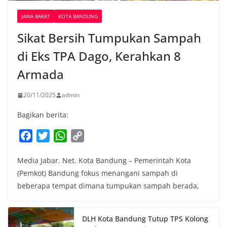
JAWA BARAT
KOTA BANDUNG
Sikat Bersih Tumpukan Sampah
di Eks TPA Dago, Kerahkan 8
Armada
20/11/2025
admin
Bagikan berita:
F
T
W
C
a
w
h
o
Media Jabar. Net. Kota Bandung – Pemerintah Kota
c
i
a
p
(Pemkot) Bandung fokus menangani sampah di
e
t
t
y
beberapa tempat dimana tumpukan sampah berada,
b
t
s
L
o
e
A
i
o
r
p
n
DLH Kota Bandung Tutup TPS Kolong