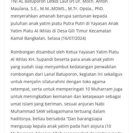
TNI AL Batuporon Letkol Laut (P) Dr. Moch. Anton
o
e
A
i
Maulana, S.E., M.M.,MDMS., M.Tr. Opsla., PhD.
o
r
p
n
menyerahkan amanah berupa santunan kepada
k
p
k
puluhan anak yatim piatu Putra Putri di Yayasan Anak
Yatim Piatu Al Ikhlas di Desa Gili Timur Kecamatan
Kamal Bangkalan, Selasa (16/07/2024)
Rombongan disambut oleh Ketua Yayasan Yatim Piatu
Al Ikhlas KH. Supandi beserta para anak-anak yatim
yang sudah siap menyambut kedatangan perwakilan
rombongan dari Lanal Batuporon, kegiatan ini sekaligus
untuk menjalin silaturahmi dengan toko agama
setempat, serta untuk memperingati 10 Muharram juga
untuk meningkatkan keimanan dan ketaqwaan sebagai
umat islam yang beriman, sesuai anjuran Nabi
Muhammad SAW sebagaimana tertuang dalam
haditsnya, beliau bersabda “Dan barangsiapa
mengusap kepala anak yatim pada hari asyura (10