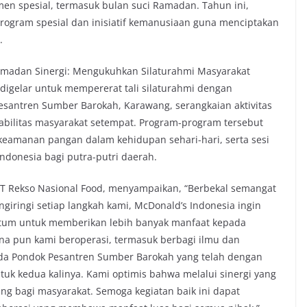
men spesial, termasuk bulan suci Ramadan. Tahun ini,
rogram spesial dan inisiatif kemanusiaan guna menciptakan
.
Ramadan Sinergi: Mengukuhkan Silaturahmi Masyarakat
igelar untuk mempererat tali silaturahmi dengan
santren Sumber Barokah, Karawang, serangkaian aktivitas
abilitas masyarakat setempat. Program-program tersebut
 keamanan pangan dalam kehidupan sehari-hari, serta sesi
Indonesia bagi putra-putri daerah.
 PT Rekso Nasional Food, menyampaikan, “Berbekal semangat
engiringi setiap langkah kami, McDonald’s Indonesia ingin
tum untuk memberikan lebih banyak manfaat kepada
ana pun kami beroperasi, termasuk berbagi ilmu dan
ada Pondok Pesantren Sumber Barokah yang telah dengan
tuk kedua kalinya. Kami optimis bahwa melalui sinergi yang
ang bagi masyarakat. Semoga kegiatan baik ini dapat