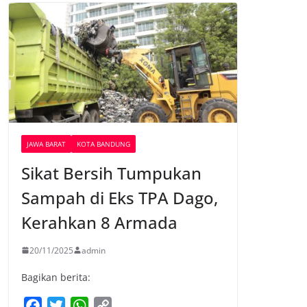
JAWA BARAT
KOTA BANDUNG
Sikat Bersih Tumpukan
Sampah di Eks TPA Dago,
Kerahkan 8 Armada
20/11/2025
admin
Bagikan berita:
F
T
W
C