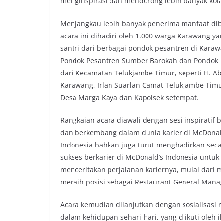
menginspirasi dan mendorong lebih banyak kol
Menjangkau lebih banyak penerima manfaat diba
acara ini dihadiri oleh 1.000 warga Karawang ya
santri dari berbagai pondok pesantren di Karaw
Pondok Pesantren Sumber Barokah dan Pondok P
dari Kecamatan Telukjambe Timur, seperti H. A
Karawang, Irlan Suarlan Camat Telukjambe Timu
Desa Marga Kaya dan Kapolsek setempat.
Rangkaian acara diawali dengan sesi inspiratif
dan berkembang dalam dunia karier di McDonald
Indonesia bahkan juga turut menghadirkan seca
sukses berkarier di McDonald’s Indonesia untuk
menceritakan perjalanan kariernya, mulai dari 
meraih posisi sebagai Restaurant General Mana
Acara kemudian dilanjutkan dengan sosialisas
dalam kehidupan sehari-hari, yang diikuti oleh