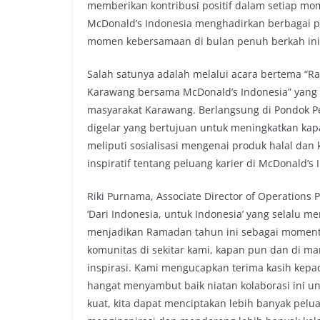
memberikan kontribusi positif dalam setiap mo
b
t
s
L
McDonald’s Indonesia menghadirkan berbagai p
o
e
A
i
momen kebersamaan di bulan penuh berkah ini
o
r
p
n
k
p
k
Salah satunya adalah melalui acara bertema “
Karawang bersama McDonald’s Indonesia” yang d
masyarakat Karawang. Berlangsung di Pondok Pe
digelar yang bertujuan untuk meningkatkan kap
meliputi sosialisasi mengenai produk halal dan
inspiratif tentang peluang karier di McDonald’s 
Riki Purnama, Associate Director of Operations
‘Dari Indonesia, untuk Indonesia’ yang selalu m
menjadikan Ramadan tahun ini sebagai momen
komunitas di sekitar kami, kapan pun dan di m
inspirasi. Kami mengucapkan terima kasih kep
hangat menyambut baik niatan kolaborasi ini un
kuat, kita dapat menciptakan lebih banyak pelu