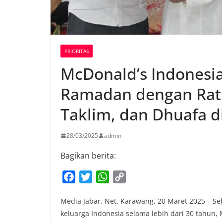
PRIORITAS
McDonald’s Indonesi
Ramadan dengan Ratus
Taklim, dan Dhuafa 
28/03/2025
admin
Bagikan berita:
F
T
W
C
a
w
h
o
Media Jabar. Net. Karawang, 20 Maret 2025 – S
c
i
a
p
keluarga Indonesia selama lebih dari 30 tahun,
e
t
t
y