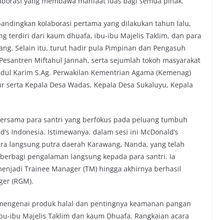
aborasi yang membawa manfaat luas bagi semua pihak.”
ndingkan kolaborasi pertama yang dilakukan tahun lalu,
ng terdiri dari kaum dhuafa, ibu-ibu Majelis Taklim, dan para
ang. Selain itu, turut hadir pula Pimpinan dan Pengasuh
esantren Miftahul Jannah, serta sejumlah tokoh masyarakat
bdul Karim S.Ag. Perwakilan Kementrian Agama (Kemenag)
r serta Kepala Desa Wadas, Kepala Desa Sukaluyu, Kepala
 bersama para santri yang berfokus pada peluang tumbuh
’s Indonesia. Istimewanya, dalam sesi ini McDonald’s
ra langsung putra daerah Karawang, Nanda, yang telah
 berbagi pengalaman langsung kepada para santri. Ia
menjadi Trainee Manager (TM) hingga akhirnya berhasil
ger (RGM).
i mengenai produk halal dan pentingnya keamanan pangan
 ibu-ibu Majelis Taklim dan kaum Dhuafa. Rangkaian acara