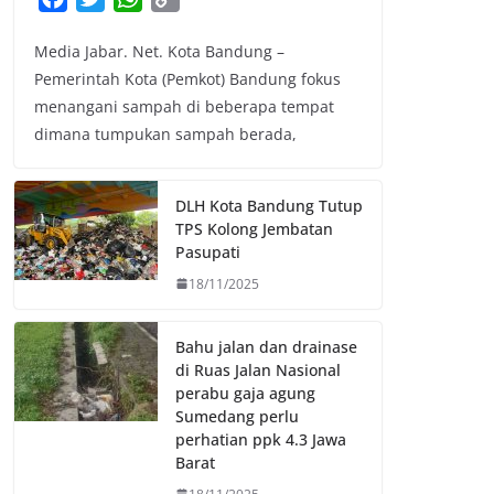
a
w
h
o
Media Jabar. Net. Kota Bandung –
c
i
a
p
Pemerintah Kota (Pemkot) Bandung fokus
e
t
t
y
menangani sampah di beberapa tempat
b
t
s
L
dimana tumpukan sampah berada,
o
e
A
i
o
r
p
n
k
p
k
DLH Kota Bandung Tutup
TPS Kolong Jembatan
Pasupati
18/11/2025
Bahu jalan dan drainase
di Ruas Jalan Nasional
perabu gaja agung
Sumedang perlu
perhatian ppk 4.3 Jawa
Barat