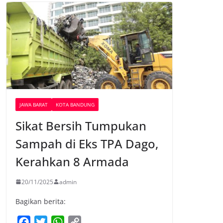
JAWA BARAT
KOTA BANDUNG
Sikat Bersih Tumpukan
Sampah di Eks TPA Dago,
Kerahkan 8 Armada
20/11/2025
admin
Bagikan berita:
F
T
W
C