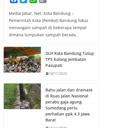
a
w
h
o
Media Jabar. Net. Kota Bandung –
c
i
a
p
Pemerintah Kota (Pemkot) Bandung fokus
e
t
t
y
menangani sampah di beberapa tempat
b
t
s
L
dimana tumpukan sampah berada,
o
e
A
i
o
r
p
n
k
p
k
DLH Kota Bandung Tutup
TPS Kolong Jembatan
Pasupati
18/11/2025
Bahu jalan dan drainase
di Ruas Jalan Nasional
perabu gaja agung
Sumedang perlu
perhatian ppk 4.3 Jawa
Barat