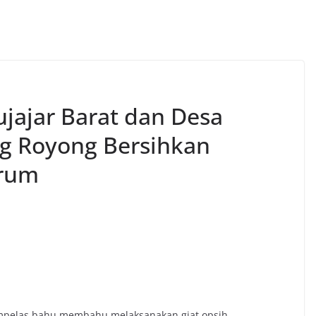
jajar Barat dan Desa
g Royong Bersihkan
arum
ampelas bahu membahu melaksanakan giat opsih