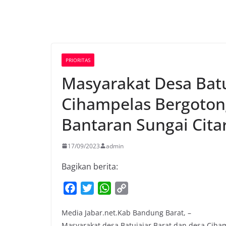
PRIORITAS
Masyarakat Desa Batu
Cihampelas Bergoton
Bantaran Sungai Cit
17/09/2023
admin
Bagikan berita:
F
T
W
C
a
w
h
o
Media Jabar.net.Kab Bandung Barat, –
c
i
a
p
Masyarakat desa Batujajar Barat dan desa Cih