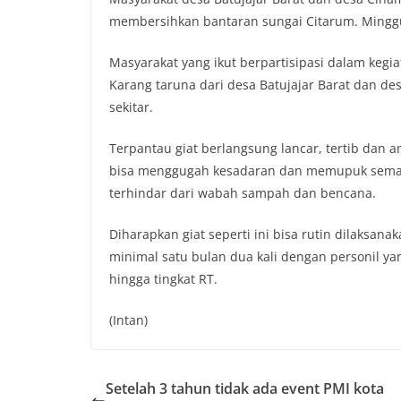
e
t
t
y
membersihkan bantaran sungai Citarum. Minggu
b
t
s
L
o
e
A
i
Masyarakat yang ikut berpartisipasi dalam kegi
o
r
p
n
Karang taruna dari desa Batujajar Barat dan de
k
p
k
sekitar.
Terpantau giat berlangsung lancar, tertib dan 
bisa menggugah kesadaran dan memupuk seman
terhindar dari wabah sampah dan bencana.
Diharapkan giat seperti ini bisa rutin dilaksan
minimal satu bulan dua kali dengan personil ya
hingga tingkat RT.
(Intan)
Setelah 3 tahun tidak ada event PMI kota