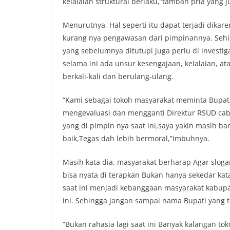
kelalaian struktural berlaku,”tambah pria yang
Menurutnya, Hal seperti itu dapat terjadi dik
kurang nya pengawasan dari pimpinannya. Sehin
yang sebelumnya ditutupi juga perlu di investig
selama ini ada unsur kesengajaan, kelalaian, a
berkali-kali dan berulang-ulang.
“Kami sebagai tokoh masyarakat meminta Bupat
mengevaluasi dan mengganti Direktur RSUD ca
yang di pimpin nya saat ini,saya yakin masih b
baik,Tegas dah lebih bermoral,”imbuhnya.
Masih kata dia, masyarakat berharap Agar slogan
bisa nyata di terapkan Bukan hanya sekedar ka
saat ini menjadi kebanggaan masyarakat kabu
ini. Sehingga jangan sampai nama Bupati yang t
“Bukan rahasia lagi saat ini Banyak kalangan t