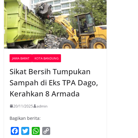
JAWA BARAT
KOTA BANDUNG
Sikat Bersih Tumpukan
Sampah di Eks TPA Dago,
Kerahkan 8 Armada
20/11/2025
admin
Bagikan berita:
F
T
W
C