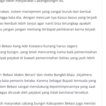
 juga tokoh masyarakat Cabangbungin itu.
arenakan, sistem manejemen yang sangat buruk dan bentuk
gga kata dia, dengan mencuat nya Kasus-kasus yang terjadi
asi kembali lebih lanjut agar nanti bisa terungkap apakah
tau jangan jangan memang terdapat pembiaran karna terjadi
i Bekasi Kang Ade Koswara Kunang harus segera
bang bungin, yang telah mencoreng nama baik pemerintahan
anyak pejabat di bawah pemerintahan beliau yang jauh lebih
 ‘Bekasi Makin Berani’ dan motto Bangkit,Maju ,Sejahtera
ta-kata pemanis belaka. Karena Sebagai Bupati termuda yang
paten Bekasi sangat mendukung kepemimpinannya yang saat
egas dirusak oleh pejabat yang tidak bermoral tersebut.
okoh masyrakat cabang bungin Kabupaten Bekasi Juga menilai