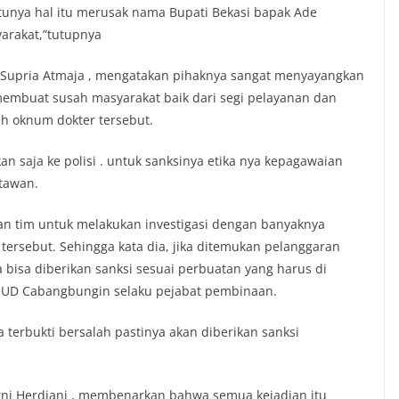
unya hal itu merusak nama Bupati Bekasi bapak Ade
yarakat,”tutupnya
p Supria Atmaja , mengatakan pihaknya sangat menyayangkan
membuat susah masyarakat baik dari segi pelayanan dan
eh oknum dokter tersebut.
kan saja ke polisi . untuk sanksinya etika nya kepagawaian
rtawan.
n tim untuk melakukan investigasi dengan banyaknya
rsebut. Sehingga kata dia, jika ditemukan pelanggaran
ra bisa diberikan sanksi sesuai perbuatan yang harus di
RSUD Cabangbungin selaku pejabat pembinaan.
ka terbukti bersalah pastinya akan diberikan sanksi
ni Herdiani , membenarkan bahwa semua kejadian itu