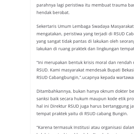
parahnya lagi peristiwa itu membuat trauma b
o
r
p
n
hendak berobat.
k
p
k
Sekertaris Umum Lembaga Swadaya Masyarakat (
mengatakan, peristiwa yang terjadi di RSUD Ca
yang sangat tidak pantas di lakukan oleh seoran
lakukan di ruang praktek dan lingkungan tempa
“Ini merupakan bentuk krisis moral dan rendah n
RSUD. Kami masyarakat mendesak Bupati Bekasi
RSUD Cabangbungin,”.ucapnya kepada wartawan 
Ditambahkannya, bukan hanya oknum dokter berin
sanksi baik secara hukum maupun kode etik pro
hal ini Direktur RSUD juga harus bertanggung ja
tempat praktek yaitu di RSUD cabang Bungin.
“Karena termasuk Institusi atau organisasi dalam 