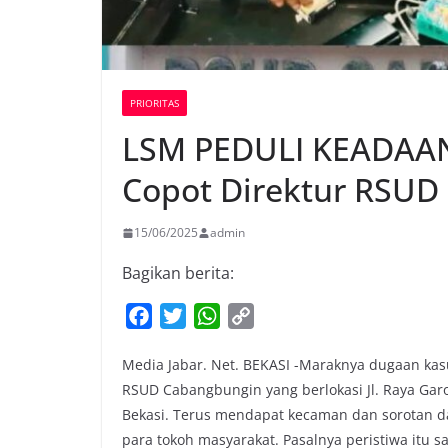
PRIORITAS
LSM PEDULI KEADAAN
Copot Direktur RSUD
15/06/2025
admin
Bagikan berita:
F
T
W
C
a
w
h
o
Media Jabar. Net. BEKASI -Maraknya dugaan kasus
c
i
a
p
RSUD Cabangbungin yang berlokasi Jl. Raya Ga
e
t
t
y
Bekasi. Terus mendapat kecaman dan sorotan dar
b
t
s
L
para tokoh masyarakat. Pasalnya peristiwa itu 
o
e
A
i