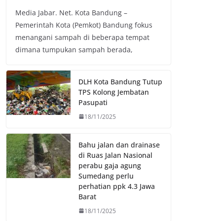
a
w
h
o
Media Jabar. Net. Kota Bandung –
c
i
a
p
Pemerintah Kota (Pemkot) Bandung fokus
e
t
t
y
menangani sampah di beberapa tempat
b
t
s
L
dimana tumpukan sampah berada,
o
e
A
i
o
r
p
n
k
p
k
DLH Kota Bandung Tutup
TPS Kolong Jembatan
Pasupati
18/11/2025
Bahu jalan dan drainase
di Ruas Jalan Nasional
perabu gaja agung
Sumedang perlu
perhatian ppk 4.3 Jawa
Barat
18/11/2025