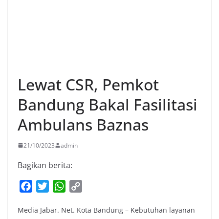
Lewat CSR, Pemkot
Bandung Bakal Fasilitasi
Ambulans Baznas
21/10/2023
admin
Bagikan berita:
F
T
W
C
a
w
h
o
Media Jabar. Net. Kota Bandung – Kebutuhan layanan
c
i
a
p