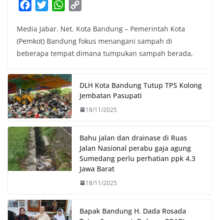
F
T
W
C
a
w
h
o
Media Jabar. Net. Kota Bandung – Pemerintah Kota
c
i
a
p
(Pemkot) Bandung fokus menangani sampah di
e
t
t
y
beberapa tempat dimana tumpukan sampah berada,
b
t
s
L
o
e
A
i
o
r
p
n
DLH Kota Bandung Tutup TPS Kolong
k
p
k
Jembatan Pasupati
18/11/2025
Bahu jalan dan drainase di Ruas
Jalan Nasional perabu gaja agung
Sumedang perlu perhatian ppk 4.3
Jawa Barat
18/11/2025
Bapak Bandung H. Dada Rosada