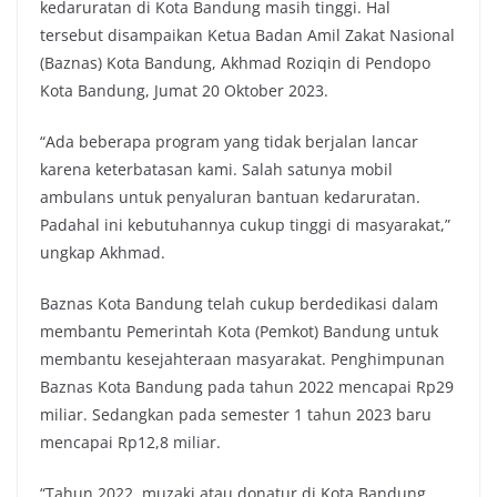
kedaruratan di Kota Bandung masih tinggi. Hal
e
t
t
y
tersebut disampaikan Ketua Badan Amil Zakat Nasional
b
t
s
L
(Baznas) Kota Bandung, Akhmad Roziqin di Pendopo
o
e
A
i
Kota Bandung, Jumat 20 Oktober 2023.
o
r
p
n
k
p
k
“Ada beberapa program yang tidak berjalan lancar
karena keterbatasan kami. Salah satunya mobil
ambulans untuk penyaluran bantuan kedaruratan.
Padahal ini kebutuhannya cukup tinggi di masyarakat,”
ungkap Akhmad.
Baznas Kota Bandung telah cukup berdedikasi dalam
membantu Pemerintah Kota (Pemkot) Bandung untuk
membantu kesejahteraan masyarakat. Penghimpunan
Baznas Kota Bandung pada tahun 2022 mencapai Rp29
miliar. Sedangkan pada semester 1 tahun 2023 baru
mencapai Rp12,8 miliar.
“Tahun 2022, muzaki atau donatur di Kota Bandung