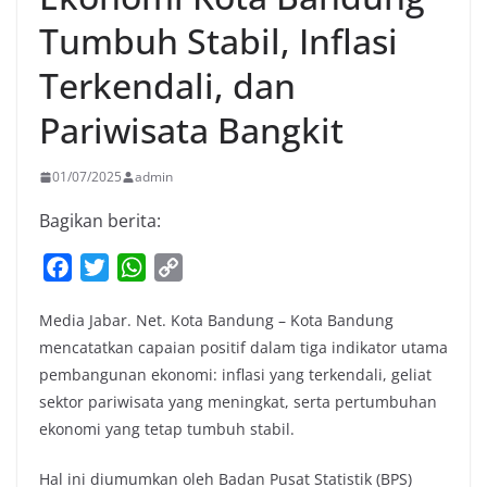
Tumbuh Stabil, Inflasi
Terkendali, dan
Pariwisata Bangkit
01/07/2025
admin
Bagikan berita:
F
T
W
C
a
w
h
o
Media Jabar. Net. Kota Bandung – Kota Bandung
c
i
a
p
mencatatkan capaian positif dalam tiga indikator utama
e
t
t
y
pembangunan ekonomi: inflasi yang terkendali, geliat
b
t
s
L
sektor pariwisata yang meningkat, serta pertumbuhan
o
e
A
i
ekonomi yang tetap tumbuh stabil.
o
r
p
n
k
p
k
Hal ini diumumkan oleh Badan Pusat Statistik (BPS)