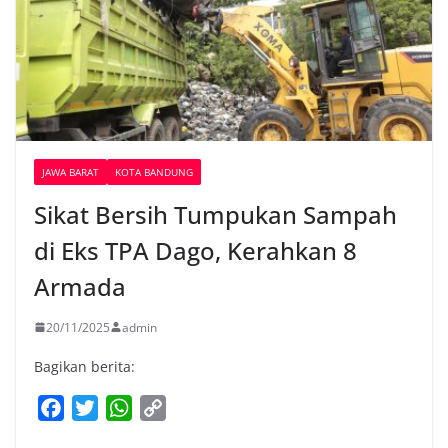
JAWA BARAT
KOTA BANDUNG
Sikat Bersih Tumpukan Sampah
di Eks TPA Dago, Kerahkan 8
Armada
20/11/2025
admin
Bagikan berita:
F
T
W
C
a
w
h
o