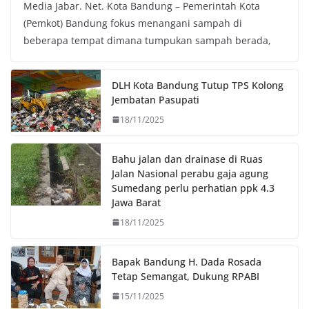
Media Jabar. Net. Kota Bandung – Pemerintah Kota
c
i
a
p
(Pemkot) Bandung fokus menangani sampah di
e
t
t
y
beberapa tempat dimana tumpukan sampah berada,
b
t
s
L
o
e
A
i
o
r
p
n
DLH Kota Bandung Tutup TPS Kolong
k
p
k
Jembatan Pasupati
18/11/2025
Bahu jalan dan drainase di Ruas
Jalan Nasional perabu gaja agung
Sumedang perlu perhatian ppk 4.3
Jawa Barat
18/11/2025
Bapak Bandung H. Dada Rosada
Tetap Semangat, Dukung RPABI
15/11/2025