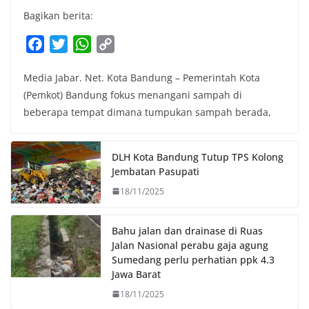
Bagikan berita:
F
T
W
C
a
w
h
o
Media Jabar. Net. Kota Bandung – Pemerintah Kota
c
i
a
p
(Pemkot) Bandung fokus menangani sampah di
e
t
t
y
beberapa tempat dimana tumpukan sampah berada,
b
t
s
L
o
e
A
i
o
r
p
n
DLH Kota Bandung Tutup TPS Kolong
k
p
k
Jembatan Pasupati
18/11/2025
Bahu jalan dan drainase di Ruas
Jalan Nasional perabu gaja agung
Sumedang perlu perhatian ppk 4.3
Jawa Barat
18/11/2025