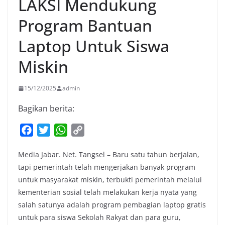
LAKSI Mendukung
Program Bantuan
Laptop Untuk Siswa
Miskin
15/12/2025
admin
Bagikan berita:
F
T
W
C
a
w
h
o
Media Jabar. Net. Tangsel – Baru satu tahun berjalan,
c
i
a
p
tapi pemerintah telah mengerjakan banyak program
e
t
t
y
untuk masyarakat miskin, terbukti pemerintah melalui
b
t
s
L
kementerian sosial telah melakukan kerja nyata yang
o
e
A
i
salah satunya adalah program pembagian laptop gratis
o
r
p
n
untuk para siswa Sekolah Rakyat dan para guru,
k
p
k