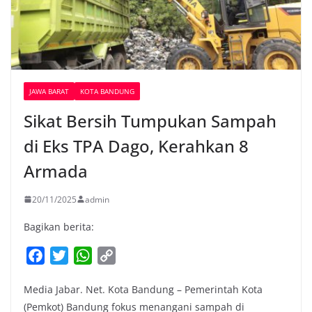
JAWA BARAT
KOTA BANDUNG
Sikat Bersih Tumpukan Sampah
di Eks TPA Dago, Kerahkan 8
Armada
20/11/2025
admin
Bagikan berita:
F
T
W
C
a
w
h
o
Media Jabar. Net. Kota Bandung – Pemerintah Kota
c
i
a
p
(Pemkot) Bandung fokus menangani sampah di
e
t
t
y