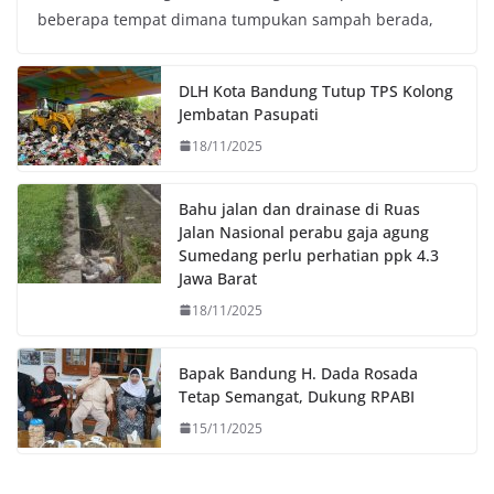
beberapa tempat dimana tumpukan sampah berada,
b
t
s
L
o
e
A
i
o
r
p
n
DLH Kota Bandung Tutup TPS Kolong
k
p
k
Jembatan Pasupati
18/11/2025
Bahu jalan dan drainase di Ruas
Jalan Nasional perabu gaja agung
Sumedang perlu perhatian ppk 4.3
Jawa Barat
18/11/2025
Bapak Bandung H. Dada Rosada
Tetap Semangat, Dukung RPABI
15/11/2025