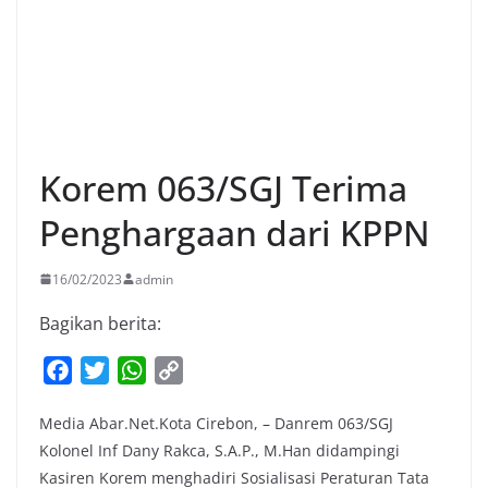
Korem 063/SGJ Terima
Penghargaan dari KPPN
16/02/2023
admin
Bagikan berita:
F
T
W
C
a
w
h
o
Media Abar.Net.Kota Cirebon, – Danrem 063/SGJ
c
i
a
p
Kolonel Inf Dany Rakca, S.A.P., M.Han didampingi
e
t
t
y
Kasiren Korem menghadiri Sosialisasi Peraturan Tata
b
t
s
L