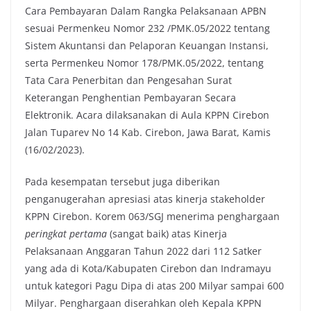
Cara Pembayaran Dalam Rangka Pelaksanaan APBN
o
e
A
i
sesuai Permenkeu Nomor 232 /PMK.05/2022 tentang
o
r
p
n
Sistem Akuntansi dan Pelaporan Keuangan Instansi,
k
p
k
serta Permenkeu Nomor 178/PMK.05/2022, tentang
Tata Cara Penerbitan dan Pengesahan Surat
Keterangan Penghentian Pembayaran Secara
Elektronik. Acara dilaksanakan di Aula KPPN Cirebon
Jalan Tuparev No 14 Kab. Cirebon, Jawa Barat, Kamis
(16/02/2023).
Pada kesempatan tersebut juga diberikan
penganugerahan apresiasi atas kinerja stakeholder
KPPN Cirebon. Korem 063/SGJ menerima penghargaan
peringkat pertama
(sangat baik) atas Kinerja
Pelaksanaan Anggaran Tahun 2022 dari 112 Satker
yang ada di Kota/Kabupaten Cirebon dan Indramayu
untuk kategori Pagu Dipa di atas 200 Milyar sampai 600
Milyar. Penghargaan diserahkan oleh Kepala KPPN