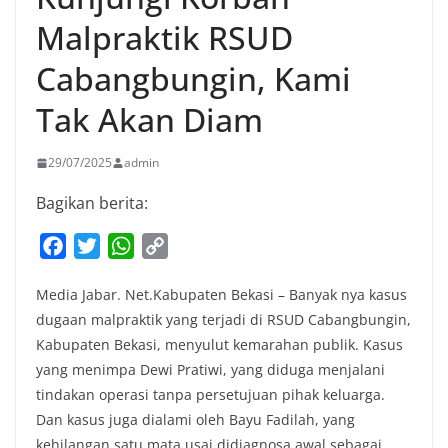
Malpraktik RSUD
Cabangbungin, Kami
Tak Akan Diam
29/07/2025
admin
Bagikan berita:
F
T
W
C
a
w
h
o
Media Jabar. Net.Kabupaten Bekasi – Banyak nya kasus
c
i
a
p
dugaan malpraktik yang terjadi di RSUD Cabangbungin,
e
t
t
y
Kabupaten Bekasi, menyulut kemarahan publik. Kasus
b
t
s
L
yang menimpa Dewi Pratiwi, yang diduga menjalani
o
e
A
i
tindakan operasi tanpa persetujuan pihak keluarga.
o
r
p
n
Dan kasus juga dialami oleh Bayu Fadilah, yang
k
p
k
kehilangan satu mata usai didiagnosa awal sebagai