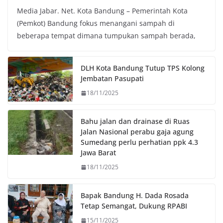
Media Jabar. Net. Kota Bandung – Pemerintah Kota
c
i
a
p
(Pemkot) Bandung fokus menangani sampah di
e
t
t
y
beberapa tempat dimana tumpukan sampah berada,
b
t
s
L
o
e
A
i
o
r
p
n
DLH Kota Bandung Tutup TPS Kolong
k
p
k
Jembatan Pasupati
18/11/2025
Bahu jalan dan drainase di Ruas
Jalan Nasional perabu gaja agung
Sumedang perlu perhatian ppk 4.3
Jawa Barat
18/11/2025
Bapak Bandung H. Dada Rosada
Tetap Semangat, Dukung RPABI
15/11/2025