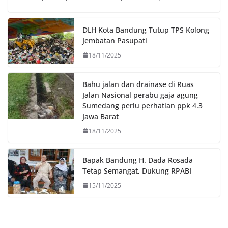
o
e
A
i
o
r
p
n
DLH Kota Bandung Tutup TPS Kolong
k
p
k
Jembatan Pasupati
18/11/2025
Bahu jalan dan drainase di Ruas
Jalan Nasional perabu gaja agung
Sumedang perlu perhatian ppk 4.3
Jawa Barat
18/11/2025
Bapak Bandung H. Dada Rosada
Tetap Semangat, Dukung RPABI
15/11/2025