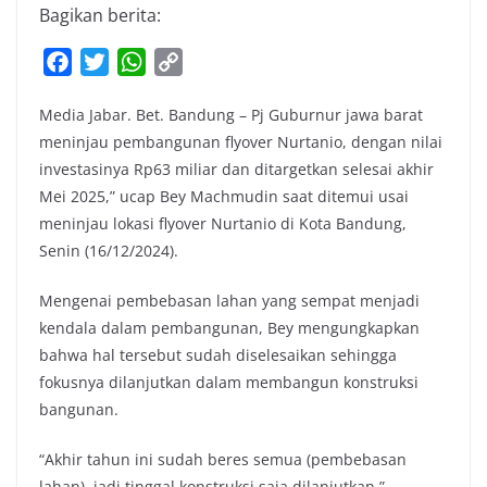
Bagikan berita:
F
T
W
C
a
w
h
o
Media Jabar. Bet. Bandung – Pj Guburnur jawa barat
c
i
a
p
meninjau pembangunan flyover Nurtanio, dengan nilai
e
t
t
y
investasinya Rp63 miliar dan ditargetkan selesai akhir
b
t
s
L
Mei 2025,” ucap Bey Machmudin saat ditemui usai
o
e
A
i
meninjau lokasi flyover Nurtanio di Kota Bandung,
o
r
p
n
Senin (16/12/2024).
k
p
k
Mengenai pembebasan lahan yang sempat menjadi
kendala dalam pembangunan, Bey mengungkapkan
bahwa hal tersebut sudah diselesaikan sehingga
fokusnya dilanjutkan dalam membangun konstruksi
bangunan.
“Akhir tahun ini sudah beres semua (pembebasan
lahan), jadi tinggal konstruksi saja dilanjutkan,”