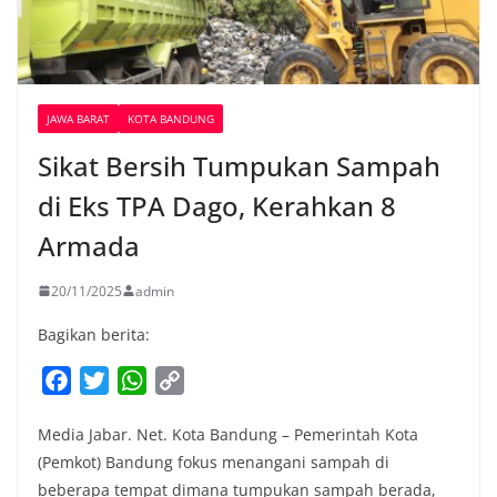
JAWA BARAT
KOTA BANDUNG
Sikat Bersih Tumpukan Sampah
di Eks TPA Dago, Kerahkan 8
Armada
20/11/2025
admin
Bagikan berita:
F
T
W
C
a
w
h
o
Media Jabar. Net. Kota Bandung – Pemerintah Kota
c
i
a
p
(Pemkot) Bandung fokus menangani sampah di
e
t
t
y
beberapa tempat dimana tumpukan sampah berada,
b
t
s
L