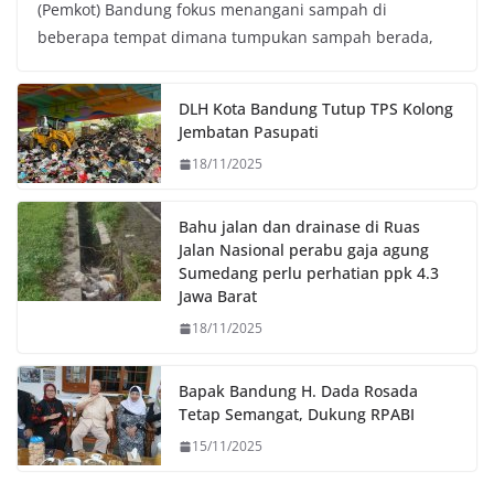
(Pemkot) Bandung fokus menangani sampah di
e
t
t
y
beberapa tempat dimana tumpukan sampah berada,
b
t
s
L
o
e
A
i
o
r
p
n
DLH Kota Bandung Tutup TPS Kolong
k
p
k
Jembatan Pasupati
18/11/2025
Bahu jalan dan drainase di Ruas
Jalan Nasional perabu gaja agung
Sumedang perlu perhatian ppk 4.3
Jawa Barat
18/11/2025
Bapak Bandung H. Dada Rosada
Tetap Semangat, Dukung RPABI
15/11/2025