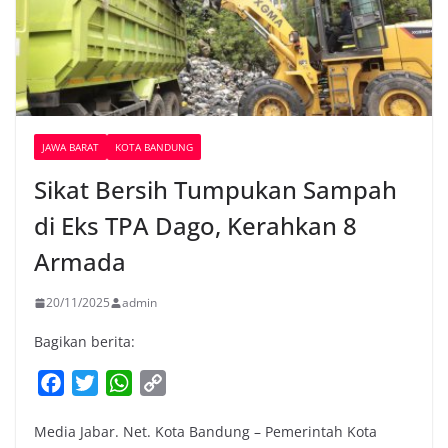
JAWA BARAT
KOTA BANDUNG
Sikat Bersih Tumpukan Sampah
di Eks TPA Dago, Kerahkan 8
Armada
20/11/2025
admin
Bagikan berita:
F
T
W
C
a
w
h
o
Media Jabar. Net. Kota Bandung – Pemerintah Kota
c
i
a
p