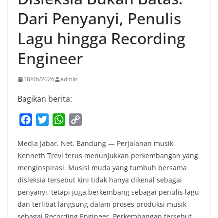
Dari Penyanyi, Penulis
Lagu hingga Recording
Engineer
18/06/2026
admin
Bagikan berita:
F
T
W
C
a
w
h
o
Media Jabar. Net. Bandung — Perjalanan musik
c
i
a
p
Kenneth Trevi terus menunjukkan perkembangan yang
e
t
t
y
menginspirasi. Musisi muda yang tumbuh bersama
b
t
s
L
disleksia tersebut kini tidak hanya dikenal sebagai
o
e
A
i
penyanyi, tetapi juga berkembang sebagai penulis lagu
o
r
p
n
dan terlibat langsung dalam proses produksi musik
k
p
k
sebagai Recording Engineer. Perkembangan tersebut