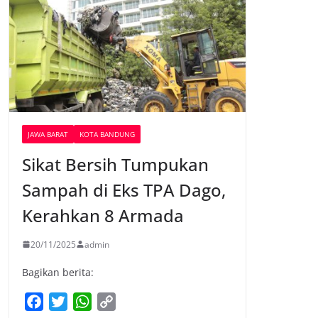
JAWA BARAT
KOTA BANDUNG
Sikat Bersih Tumpukan
Sampah di Eks TPA Dago,
Kerahkan 8 Armada
20/11/2025
admin
Bagikan berita:
F
T
W
C