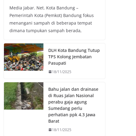
a
w
h
o
Media Jabar. Net. Kota Bandung –
c
i
a
p
Pemerintah Kota (Pemkot) Bandung fokus
e
t
t
y
menangani sampah di beberapa tempat
b
t
s
L
dimana tumpukan sampah berada,
o
e
A
i
o
r
p
n
k
p
k
DLH Kota Bandung Tutup
TPS Kolong Jembatan
Pasupati
18/11/2025
Bahu jalan dan drainase
di Ruas Jalan Nasional
perabu gaja agung
Sumedang perlu
perhatian ppk 4.3 Jawa
Barat
18/11/2025