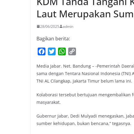
KDM Tanda Tangani K
Laut Merupakan Su
28/06/2025
admin
Bagikan berita:
F
T
W
C
a
w
h
o
Media Jabar. Net. Bandung – -Pemerintah Daerah
c
i
a
p
sama dengan Tentara Nasional Indonesia (TNI) A
e
t
t
y
TNI AL Cilangkap, Jakarta Timur belum lama ini.
b
t
s
L
o
e
A
i
Kolaborasi tersebut bertujuan mengembalikan 
o
r
p
n
masyarakat.
k
p
k
Gubernur Jabar, Dedi Mulyadi menegaskan, Jabar
sumber kehidupan, bukan bencana,” tegasnya.