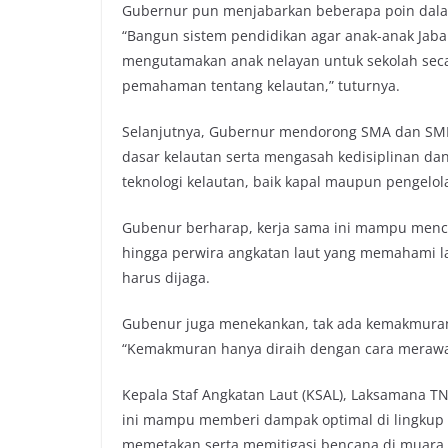
Gubernur pun menjabarkan beberapa poin dalam
“Bangun sistem pendidikan agar anak-anak Jaba
mengutamakan anak nelayan untuk sekolah seca
pemahaman tentang kelautan,” tuturnya.
Selanjutnya, Gubernur mendorong SMA dan SMK 
dasar kelautan serta mengasah kedisiplinan da
teknologi kelautan, baik kapal maupun pengelol
Gubenur berharap, kerja sama ini mampu mencet
hingga perwira angkatan laut yang memahami la
harus dijaga.
Gubenur juga menekankan, tak ada kemakmuran 
“Kemakmuran hanya diraih dengan cara merawat
Kepala Staf Angkatan Laut (KSAL), Laksamana TN
ini mampu memberi dampak optimal di lingkup 
memetakan serta memitigasi bencana di muara 