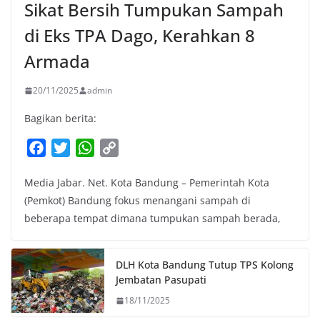
Sikat Bersih Tumpukan Sampah
di Eks TPA Dago, Kerahkan 8
Armada
20/11/2025
admin
Bagikan berita:
F
T
W
C
a
w
h
o
Media Jabar. Net. Kota Bandung – Pemerintah Kota
c
i
a
p
(Pemkot) Bandung fokus menangani sampah di
e
t
t
y
beberapa tempat dimana tumpukan sampah berada,
b
t
s
L
o
e
A
i
o
r
p
n
DLH Kota Bandung Tutup TPS Kolong
k
p
k
Jembatan Pasupati
18/11/2025