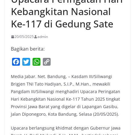
Kebangkitan Nasional
Ke-117 di Gedung Sate
20/05/2025
admin
Bagikan berita:
F
T
W
C
a
w
h
o
Media Jabar. Net. Bandung, – Kasdam III/Siliwangi
c
i
a
p
Brigjen TNI Tato Hadiyan, S.I.P., M.Han., mewakili
e
t
t
y
Pangdam III/Siliwangi menghadiri Upacara Peringatan
b
t
s
L
Hari Kebangkitan Nasional Ke-117 Tahun 2025 tingkat
o
e
A
i
Provinsi Jawa Barat yang digelar di Lapangan Gasibu,
o
r
p
n
Jalan Diponegoro, Kota Bandung, Selasa (20/05/2025).
k
p
k
Upacara berlangsung khidmat dengan Gubernur Jawa