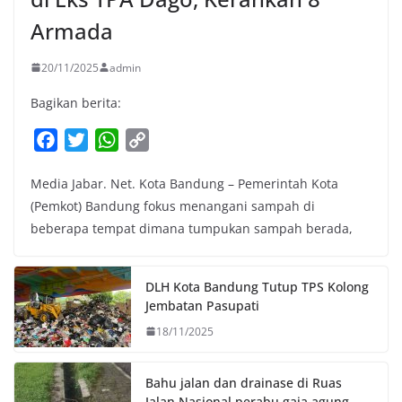
Armada
20/11/2025
admin
Bagikan berita:
F
T
W
C
a
w
h
o
Media Jabar. Net. Kota Bandung – Pemerintah Kota
c
i
a
p
(Pemkot) Bandung fokus menangani sampah di
e
t
t
y
beberapa tempat dimana tumpukan sampah berada,
b
t
s
L
o
e
A
i
o
r
p
n
DLH Kota Bandung Tutup TPS Kolong
k
p
k
Jembatan Pasupati
18/11/2025
Bahu jalan dan drainase di Ruas
Jalan Nasional perabu gaja agung