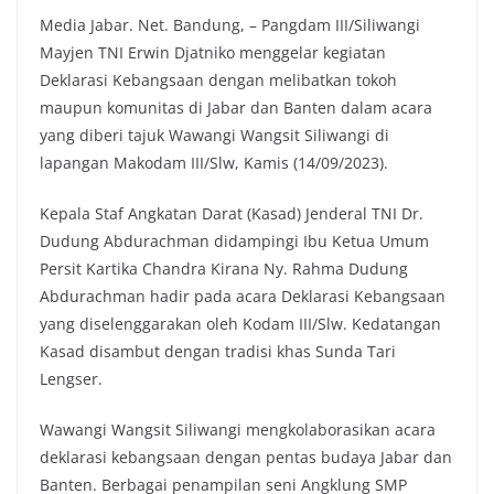
Media Jabar. Net. Bandung, – Pangdam III/Siliwangi
c
i
a
p
Mayjen TNI Erwin Djatniko menggelar kegiatan
e
t
t
y
Deklarasi Kebangsaan dengan melibatkan tokoh
b
t
s
L
maupun komunitas di Jabar dan Banten dalam acara
o
e
A
i
yang diberi tajuk Wawangi Wangsit Siliwangi di
o
r
p
n
lapangan Makodam III/Slw, Kamis (14/09/2023).
k
p
k
Kepala Staf Angkatan Darat (Kasad) Jenderal TNI Dr.
Dudung Abdurachman didampingi Ibu Ketua Umum
Persit Kartika Chandra Kirana Ny. Rahma Dudung
Abdurachman hadir pada acara Deklarasi Kebangsaan
yang diselenggarakan oleh Kodam III/Slw. Kedatangan
Kasad disambut dengan tradisi khas Sunda Tari
Lengser.
Wawangi Wangsit Siliwangi mengkolaborasikan acara
deklarasi kebangsaan dengan pentas budaya Jabar dan
Banten. Berbagai penampilan seni Angklung SMP