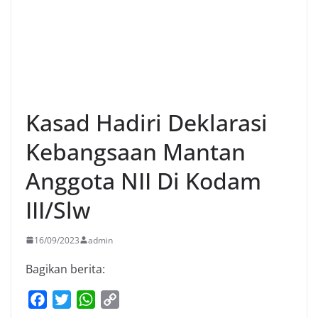
Kasad Hadiri Deklarasi
Kebangsaan Mantan
Anggota NII Di Kodam
III/Slw
16/09/2023
admin
Bagikan berita:
F
T
W
C
a
w
h
o