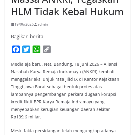
HLM Tidak Kebal Hukum
19/06/2026
admin
Bagikan berita:
F
T
W
C
a
w
h
o
Media aja baru. Net. Bandung, 18 Juni 2026 – Aliansi
c
i
a
p
Nasabah Karya Remaja Indramayu (ANKRI) kembali
e
t
t
y
menggelar aksi unjuk rasa Jilid IX di Kantor Kejaksaan
b
t
s
L
Tinggi Jawa Barat sebagai bentuk protes atas
o
e
A
i
lambannya pengembangan perkara dugaan korupsi
o
r
p
n
kredit fiktif BPR Karya Remaja Indramayu yang
k
p
k
menyebabkan kerugian keuangan daerah sekitar
Rp139,6 miliar.
Meski fakta persidangan telah mengungkap adanya