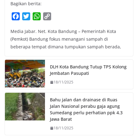
Bagikan berita:
F
T
W
C
a
w
h
o
Media Jabar. Net. Kota Bandung – Pemerintah Kota
c
i
a
p
(Pemkot) Bandung fokus menangani sampah di
e
t
t
y
beberapa tempat dimana tumpukan sampah berada,
b
t
s
L
o
e
A
i
o
r
p
n
DLH Kota Bandung Tutup TPS Kolong
k
p
k
Jembatan Pasupati
18/11/2025
Bahu jalan dan drainase di Ruas
Jalan Nasional perabu gaja agung
Sumedang perlu perhatian ppk 4.3
Jawa Barat
18/11/2025