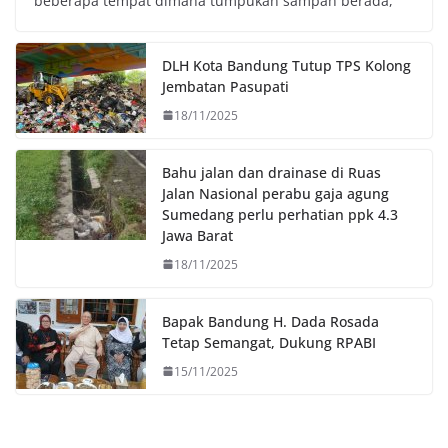
beberapa tempat dimana tumpukan sampah berada,
b
t
s
L
o
e
A
i
o
r
p
n
DLH Kota Bandung Tutup TPS Kolong
k
p
k
Jembatan Pasupati
18/11/2025
Bahu jalan dan drainase di Ruas
Jalan Nasional perabu gaja agung
Sumedang perlu perhatian ppk 4.3
Jawa Barat
18/11/2025
Bapak Bandung H. Dada Rosada
Tetap Semangat, Dukung RPABI
15/11/2025