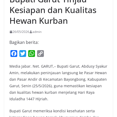
Kesiapan dan Kualitas
Hewan Kurban
26/05/2026
admin
Bagikan berita:
F
T
W
C
a
w
h
o
Media Jabar. Net. GARUT,– Bupati Garut, Abdusy Syakur
c
i
a
p
Amin, melakukan peninjauan langsung ke Pasar Hewan
e
t
t
y
dan Pasar Andir di Kecamatan Bayongbong, Kabupaten
b
t
s
L
Garut, Senin (25/5/2026), guna memastikan kesiapan
o
e
A
i
dan kualitas hewan kurban menjelang Hari Raya
o
r
p
n
Iduladha 1447 Hijriah.
k
p
k
Bupati Garut memeriksa kondisi kesehatan serta