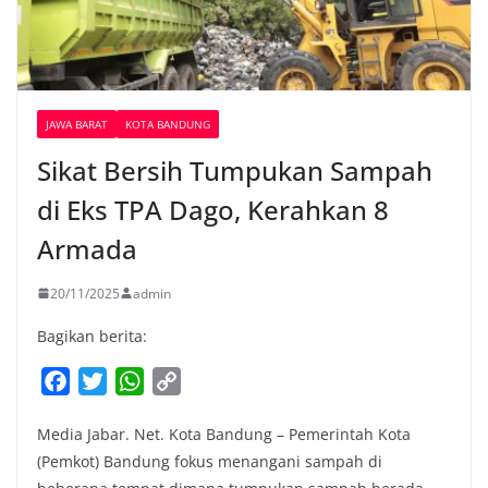
JAWA BARAT
KOTA BANDUNG
Sikat Bersih Tumpukan Sampah
di Eks TPA Dago, Kerahkan 8
Armada
20/11/2025
admin
Bagikan berita:
F
T
W
C
a
w
h
o
Media Jabar. Net. Kota Bandung – Pemerintah Kota
c
i
a
p
(Pemkot) Bandung fokus menangani sampah di
e
t
t
y