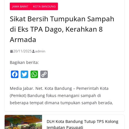
JAWA BARAT
KOTA BANDUNG
Sikat Bersih Tumpukan Sampah
di Eks TPA Dago, Kerahkan 8
Armada
20/11/2025
admin
Bagikan berita:
F
T
W
C
a
w
h
o
Media Jabar. Net. Kota Bandung – Pemerintah Kota
c
i
a
p
(Pemkot) Bandung fokus menangani sampah di
e
t
t
y
beberapa tempat dimana tumpukan sampah berada,
b
t
s
L
o
e
A
i
o
r
p
n
DLH Kota Bandung Tutup TPS Kolong
k
p
k
Jembatan Pasupati