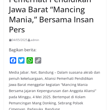
Jawa Barat “Mancing
Mania,” Bersama Insan
Pers
04/05/2025
admin
Bagikan berita:
F
T
W
C
a
w
h
o
Media Jabar. Net, Bandung – Dalam suasana akrab dan
c
i
a
p
penuh kekeluargaan, Aliansi Pemerhati Pendidikan
e
t
t
y
Jawa Barat menggelar kegiatan “Mancing Mania
b
t
s
L
Bersama Jajaran Kepengurusan dan Anggota Aliansi”
o
e
A
i
pada Minggu, 4 Mei 2025. Bertempat di Kolam
o
r
p
n
Pemancingan Mang Donking, Sebrang Polsek
k
p
k
Cimenyan, Padasuka, Bandung.