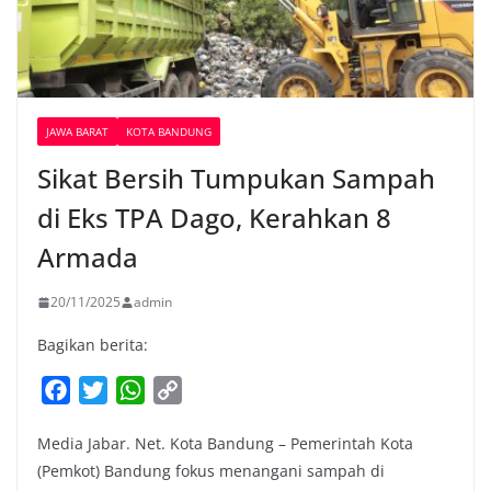
JAWA BARAT
KOTA BANDUNG
Sikat Bersih Tumpukan Sampah
di Eks TPA Dago, Kerahkan 8
Armada
20/11/2025
admin
Bagikan berita:
F
T
W
C
a
w
h
o
Media Jabar. Net. Kota Bandung – Pemerintah Kota
c
i
a
p
(Pemkot) Bandung fokus menangani sampah di
e
t
t
y