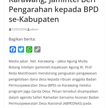
Pengarahan kepada BPD
se-Kabupaten
12/03/2026
admin
Bagikan berita:
F
T
W
C
a
w
h
o
Media Jabar. Net. Karawang – Jaksa Agung Muda
c
i
a
p
Bidang Intelijen (Jamintel) Kejaksaan Agung RI, Prof.
e
t
t
y
Reda Manthovani mendorong penguatan pengawasan
b
t
s
L
pengelolaan dana desa kepada ribuan anggota Badan
o
e
A
i
Permusyawaratan Desa (BPD) se-Karawang melalui
o
r
p
n
program Jaga Garda Desa. Pesan tersebut disampaikan
k
p
k
dalam agenda Safari Ramadan bersama Asosiasi Badan
Permusyawaratan Desa Nasional (ABPEDNAS) pada