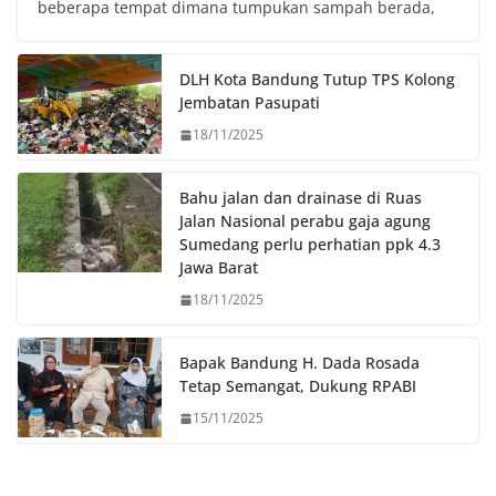
beberapa tempat dimana tumpukan sampah berada,
b
t
s
L
o
e
A
i
o
r
p
n
DLH Kota Bandung Tutup TPS Kolong
k
p
k
Jembatan Pasupati
18/11/2025
Bahu jalan dan drainase di Ruas
Jalan Nasional perabu gaja agung
Sumedang perlu perhatian ppk 4.3
Jawa Barat
18/11/2025
Bapak Bandung H. Dada Rosada
Tetap Semangat, Dukung RPABI
15/11/2025