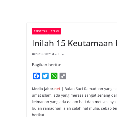
PRIORITAS
RELIGI
Inilah 15 Keutamaa
28/03/2021
admin
Bagikan berita:
F
T
W
C
a
w
h
o
Media-jabar.
net
|
Bulan Suci Ramadhan yang seb
c
i
a
p
umat islam, ada yang merasa sangat senang dan 
e
t
t
y
keimanan yang ada dalam hati dan motivasinya
b
t
s
L
bulan ramadhan ialah salah hal mulia, sebab
o
e
A
i
berikut.
o
r
p
n