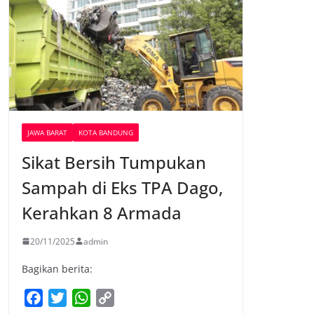
JAWA BARAT
KOTA BANDUNG
Sikat Bersih Tumpukan
Sampah di Eks TPA Dago,
Kerahkan 8 Armada
20/11/2025
admin
Bagikan berita:
F
T
W
C