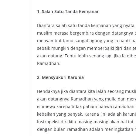
k
p
k
1. Salah Satu Tanda Keimanan
Diantara salah satu tanda keimanan yang nyata 
muslim merasa bergembira dengan datangnya b
menyambut tamu sangat agung yang ia nanti-na
sebaik mungkin dengan memperbaiki diri dan t
akan datang. Tentu lebih senang lagi jika ia d
Ramadhan.
2. Mensyukuri Karunia
Hendaknya jika diantara kita ialah seorang musl
akan datangnya Ramadhan yang mulia dan merasa
istimewa karena tidak paham bahwa ramadhan iala
kebaikan yang banyak. Karena ini adalah karun
Instropeksi diri kita masing masing akan hal in
dengan bulan ramadhan adalah meningkatkan ra