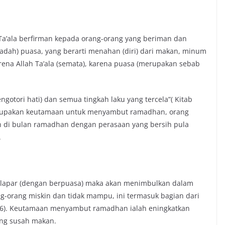
h Ta’ala berfirman kepada orang-orang yang beriman dan
dah) puasa, yang berarti menahan (diri) dari makan, minum
rena Allah Ta’ala (semata), karena puasa (merupakan sebab
otori hati) dan semua tingkah laku yang tercela”( Kitab
 merupakan keutamaan untuk menyambut ramadhan, orang
ah di bulan ramadhan dengan perasaan yang bersih pula
.
a) lapar (dengan berpuasa) maka akan menimbulkan dalam
ng-orang miskin dan tidak mampu, ini termasuk bagian dari
l. 86). Keutamaan menyambut ramadhan ialah eningkatkan
ang susah makan.