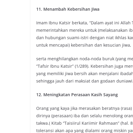
11. Menambah Kebersihan Jiwa
Imam Ibnu Katsir berkata, “Dalam ayat ini Alla
memerintahkan mereka untuk (melaksanakan iba
dan hubungan suami-istri dengan niat ikhlas ka
untuk mencapai) kebersihan dan kesucian jiwa,
serta menghilangkan noda-noda buruk (yang meng
“Tafsir Ibnu Katsir” (1/289). Kebersihan juga
yang memiliki jiwa bersih akan menjalani ibad
sehingga jauh dari maksiat dan godaan duniawi
12. Meningkatan Perasaan Kasih Sayang
Orang yang kaya jika merasakan beratnya (ras
dirinya (perasaan) iba dan selalu menolong ora
takwa.( Kitab “Taisiirul Kariimir Rahmaan” (ha
toleransi akan apa yang dialami orang miskin y