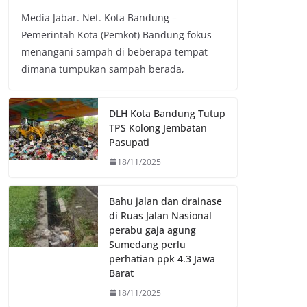
a
w
h
o
Media Jabar. Net. Kota Bandung –
c
i
a
p
Pemerintah Kota (Pemkot) Bandung fokus
e
t
t
y
menangani sampah di beberapa tempat
b
t
s
L
dimana tumpukan sampah berada,
o
e
A
i
o
r
p
n
k
p
k
DLH Kota Bandung Tutup
TPS Kolong Jembatan
Pasupati
18/11/2025
Bahu jalan dan drainase
di Ruas Jalan Nasional
perabu gaja agung
Sumedang perlu
perhatian ppk 4.3 Jawa
Barat
18/11/2025