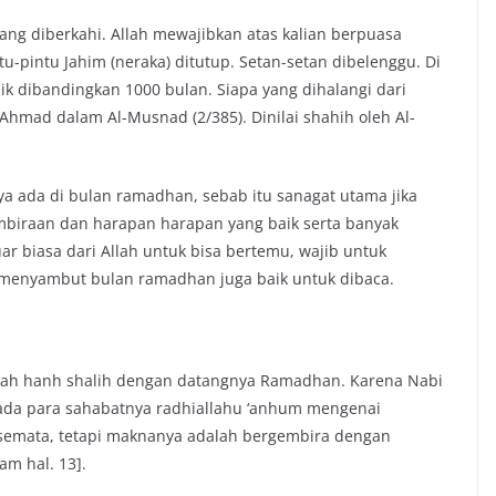
ang diberkahi. Allah mewajibkan atas kalian berpuasa
u-pintu Jahim (neraka) ditutup. Setan-setan dibelenggu. Di
k dibandingkan 1000 bulan. Siapa yang dihalangi dari
 Ahmad dalam Al-Musnad (2/385). Dinilai shahih oleh Al-
a ada di bulan ramadhan, sebab itu sanagat utama jika
iraan dan harapan harapan yang baik serta banyak
r biasa dari Allah untuk bisa bertemu, wajib untuk
 menyambut bulan ramadhan juga baik untuk dibaca.
Allah hanh shalih dengan datangnya Ramadhan. Karena Nabi
pada para sahabatnya radhiallahu ‘anhum mengenai
semata, tetapi maknanya adalah bergembira dengan
m hal. 13].