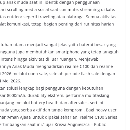
idup anak muda saat ini identik dengan penggunaan
ri scrolling media sosial saat commute, streaming di kafe,
itas outdoor seperti traveling atau olahraga. Semua aktivitas
at komunikasi, tetapi bagian penting dari rutinitas harian
utuhan utama menjadi sangat jelas yaitu baterai besar yang
 pengguna juga membutuhkan smartphone yang tetap tangguh
intens hingga aktivitas di luar ruangan. Menjawab
ihannya Anak Muda menghadirkan realme C100 dan realme
 2026 melalui open sale, setelah periode flash sale dengan
4 Mei 2026.
rkan solusi lengkap bagi pengguna dengan kebutuhan
sar 8000mAh, durability ekstrem, performa multitasking
njang melalui battery health dan aftersales, seri ini
uda yang serba aktif dan tanpa kompromi. Bagi heavy user
 ‘Aman Ajaaa’ untuk dipakai seharian, realme C100 Series
ertimbangkan saat ini,” ujar Krisva Angnieszca – Public