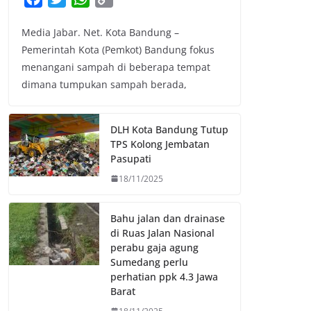
a
w
h
o
Media Jabar. Net. Kota Bandung –
c
i
a
p
Pemerintah Kota (Pemkot) Bandung fokus
e
t
t
y
menangani sampah di beberapa tempat
b
t
s
L
dimana tumpukan sampah berada,
o
e
A
i
o
r
p
n
k
p
k
DLH Kota Bandung Tutup
TPS Kolong Jembatan
Pasupati
18/11/2025
Bahu jalan dan drainase
di Ruas Jalan Nasional
perabu gaja agung
Sumedang perlu
perhatian ppk 4.3 Jawa
Barat