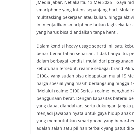
JMedia Jabar. Net akarta, 13 Mei 2026 – Gaya h
b
t
s
L
smartphone yang intens sepanjang hari. Mulai da
o
e
A
i
multitasking pekerjaan atau kuliah, hingga aktiv
o
r
p
n
ini menjadikan smartphone bukan lagi sekadar al
k
p
k
yang harus bisa diandalkan tanpa henti.
Dalam kondisi heavy usage seperti ini, satu keb
benar‑benar tahan seharian. Tidak hanya itu,
dalam berbagai kondisi, mulai dari penggunaan 
kebutuhan tersebut, realme sebagai brand Pil
C100x, yang sudah bisa didapatkan mulai 15 Mei
harga spesial yang masih berlangsung hingga 1
“Melalui realme C100 Series, realme menghadi
penggunaan berat. Dengan kapasitas baterai be
yang dapat diandalkan, serta dukungan jangka pa
menjadi jawaban nyata untuk gaya hidup anak m
yang membutuhkan smartphone yang benar‑benar
adalah salah satu pilihan terbaik yang patut dip