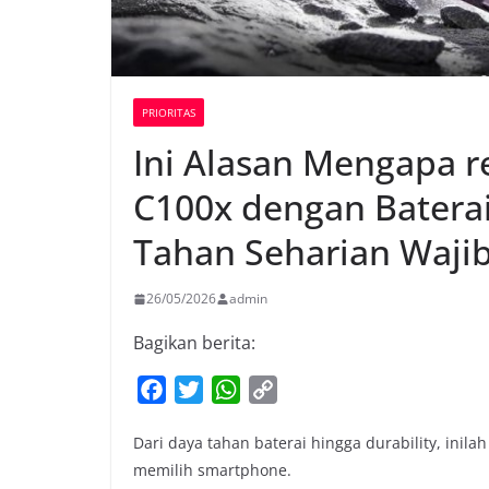
PRIORITAS
Ini Alasan Mengapa 
C100x dengan Batera
Tahan Seharian Wajib
26/05/2026
admin
Bagikan berita:
F
T
W
C
a
w
h
o
Dari daya tahan baterai hingga durability, inil
c
i
a
p
memilih smartphone.
e
t
t
y