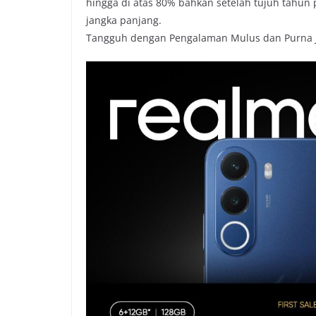
hingga di atas 80% bahkan setelah tujuh tahu
jangka panjang.
Tangguh dengan Pengalaman Mulus dan Purna J