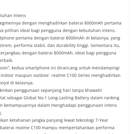
utuhan Intens
i segmennya dengan menghadirkan baterai 8000mAh pertama
ya pilihan ideal bagi pengguna dengan kebutuhan intens.
artphone pertama dengan baterai 8000mAh di kelasnya, yang
rem, performa stabil, dan durability tinggi. Sementara itu,
terjangkau dengan baterai 8000mAh, ideal bagi pengguna
rbaik.
ion”, kedua smartphone ini dirancang untuk mendampingi
k indoor maupun outdoor. realme C100 Series menghadirkan
jol di kelasnya.
inkan penggunaan sepanjang hari tanpa khawatir
tat sebagai Global No.1 Long-Lasting Battery dalam ranking
kan kemampuannya dalam menghadapi penggunaan intens
g.
ikan ketahanan jangka panjang lewat teknologi 7-Year
al, baterai realme C100 mampu mempertahankan performa