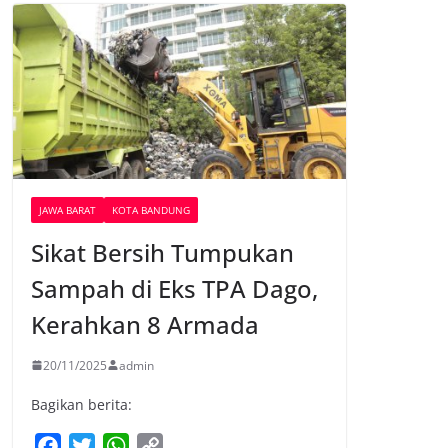
JAWA BARAT
KOTA BANDUNG
Sikat Bersih Tumpukan
Sampah di Eks TPA Dago,
Kerahkan 8 Armada
20/11/2025
admin
Bagikan berita:
F
T
W
C