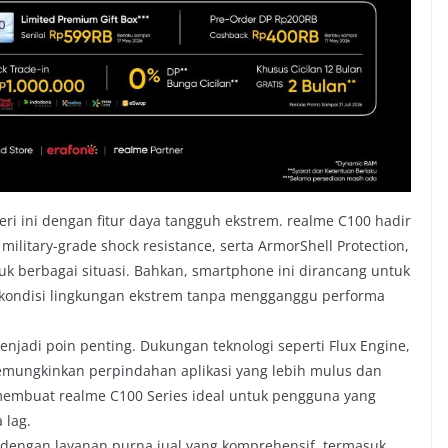
eri ini dengan fitur daya tangguh ekstrem. realme C100 hadir
military-grade shock resistance, serta ArmorShell Protection,
k berbagai situasi. Bahkan, smartphone ini dirancang untuk
 kondisi lingkungan ekstrem tanpa mengganggu performa
njadi poin penting. Dukungan teknologi seperti Flux Engine,
emungkinkan perpindahan aplikasi yang lebih mulus dan
membuat realme C100 Series ideal untuk pengguna yang
 lag.
dengan layanan purna jual yang komprehensif, termasuk