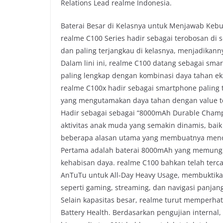
Relations Lead realme Indonesia.
Baterai Besar di Kelasnya untuk Menjawab Keb
realme C100 Series hadir sebagai terobosan d
dan paling terjangkau di kelasnya, menjadikann
Dalam lini ini, realme C100 datang sebagai sm
paling lengkap dengan kombinasi daya tahan ekst
realme C100x hadir sebagai smartphone paling 
yang mengutamakan daya tahan dengan value te
Hadir sebagai sebagai “8000mAh Durable Champ
aktivitas anak muda yang semakin dinamis, bai
beberapa alasan utama yang membuatnya menon
Pertama adalah baterai 8000mAh yang memungk
kehabisan daya. realme C100 bahkan telah terca
AnTuTu untuk All-Day Heavy Usage, membukti
seperti gaming, streaming, dan navigasi panjan
Selain kapasitas besar, realme turut memperhat
Battery Health. Berdasarkan pengujian intern