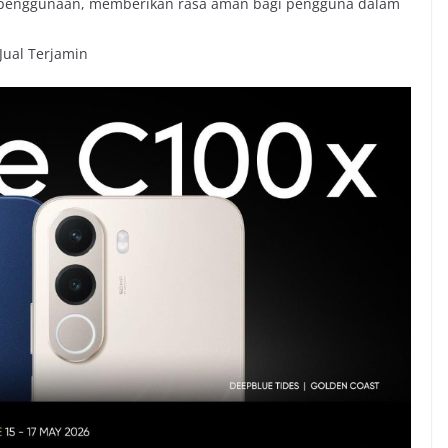
n penggunaan, memberikan rasa aman bagi pengguna dalam
ual Terjamin