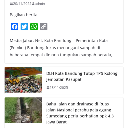
20/11/2025
admin
Bagikan berita:
F
T
W
C
a
w
h
o
Media Jabar. Net. Kota Bandung – Pemerintah Kota
c
i
a
p
(Pemkot) Bandung fokus menangani sampah di
e
t
t
y
beberapa tempat dimana tumpukan sampah berada,
b
t
s
L
o
e
A
i
o
r
p
n
DLH Kota Bandung Tutup TPS Kolong
k
p
k
Jembatan Pasupati
18/11/2025
Bahu jalan dan drainase di Ruas
Jalan Nasional perabu gaja agung
Sumedang perlu perhatian ppk 4.3
Jawa Barat