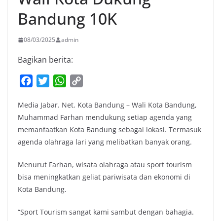
Bandung 10K
08/03/2025
admin
Bagikan berita:
F
T
W
C
a
w
h
o
Media Jabar. Net. Kota Bandung – Wali Kota Bandung,
c
i
a
p
Muhammad Farhan mendukung setiap agenda yang
e
t
t
y
memanfaatkan Kota Bandung sebagai lokasi. Termasuk
b
t
s
L
agenda olahraga lari yang melibatkan banyak orang.
o
e
A
i
o
r
p
n
Menurut Farhan, wisata olahraga atau sport tourism
k
p
k
bisa meningkatkan geliat pariwisata dan ekonomi di
Kota Bandung.
“Sport Tourism sangat kami sambut dengan bahagia.