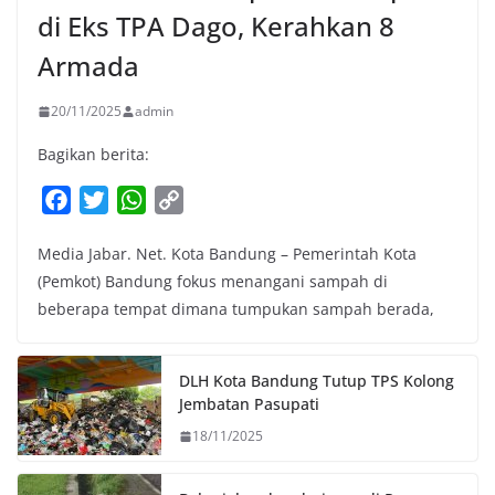
di Eks TPA Dago, Kerahkan 8
Armada
20/11/2025
admin
Bagikan berita:
F
T
W
C
a
w
h
o
Media Jabar. Net. Kota Bandung – Pemerintah Kota
c
i
a
p
(Pemkot) Bandung fokus menangani sampah di
e
t
t
y
beberapa tempat dimana tumpukan sampah berada,
b
t
s
L
o
e
A
i
o
r
p
n
DLH Kota Bandung Tutup TPS Kolong
k
p
k
Jembatan Pasupati
18/11/2025