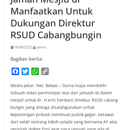
Manfaatkan Untuk
Dukungan Direktur
RSUD Cabangbungin
16/08/2025
admin
Bagikan berita:
F
T
W
C
a
w
h
o
Media Jabar. Net. Bekasi – Dunia maya mendidih!
c
i
a
p
Sebuah video permintaan doa dari jamaah di dalam
e
t
t
y
mesjid untuk dr. H erni herdiani Direktur RSUD cabang
b
t
s
L
bungin yang diduga disalahgunakan untuk
o
e
A
i
kepentingan pribadi membuat publik geger, berawal
o
r
p
n
dari salah seorang tokoh ustadz yang bernama AY atas
k
p
k
perintah dokter Erni agar para jamaah yang ada di