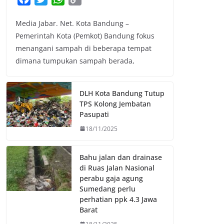
a
w
h
o
Media Jabar. Net. Kota Bandung –
c
i
a
p
Pemerintah Kota (Pemkot) Bandung fokus
e
t
t
y
menangani sampah di beberapa tempat
b
t
s
L
dimana tumpukan sampah berada,
o
e
A
i
o
r
p
n
k
p
k
DLH Kota Bandung Tutup
TPS Kolong Jembatan
Pasupati
18/11/2025
Bahu jalan dan drainase
di Ruas Jalan Nasional
perabu gaja agung
Sumedang perlu
perhatian ppk 4.3 Jawa
Barat