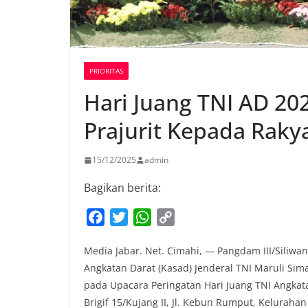
PRIORITAS
Hari Juang TNI AD 20
Prajurit Kepada Raky
15/12/2025
admin
Bagikan berita:
F
T
W
C
a
w
h
o
Media Jabar. Net. Cimahi, — Pangdam III/Siliwa
c
i
a
p
Angkatan Darat (Kasad) Jenderal TNI Maruli Sim
e
t
t
y
pada Upacara Peringatan Hari Juang TNI Angkat
b
t
s
L
Brigif 15/Kujang II, Jl. Kebun Rumput, Kelurah
o
e
A
i