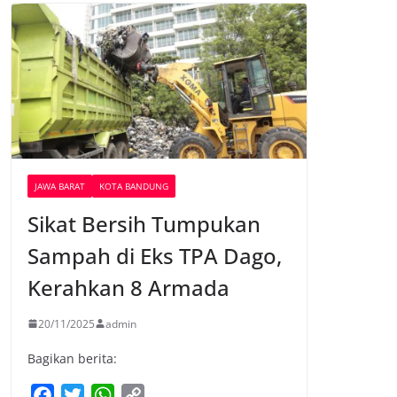
JAWA BARAT
KOTA BANDUNG
Sikat Bersih Tumpukan
Sampah di Eks TPA Dago,
Kerahkan 8 Armada
20/11/2025
admin
Bagikan berita:
F
T
W
C