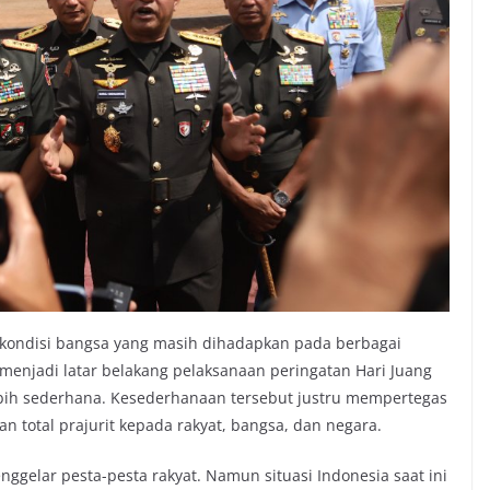
kondisi bangsa yang masih dihadapkan pada berbagai
menjadi latar belakang pelaksanaan peringatan Hari Juang
ebih sederhana. Kesederhanaan tersebut justru mempertegas
n total prajurit kepada rakyat, bangsa, dan negara.
enggelar pesta-pesta rakyat. Namun situasi Indonesia saat ini