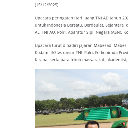
(15/12/2025).
o
r
p
n
k
p
k
Upacara peringatan Hari Juang TNI AD tahun 
untuk Indonesia Bersatu, Berdaulat, Sejahtera, d
AL, TNI AU, Polri, Aparatur Sipil Negara (ASN)
Upacara turut dihadiri jajaran Mabesad, Mabes 
Kodam III/Slw, unsur TNI–Polri, Forkopimda Prov
Kirana, serta para tokoh masyarakat, akademisi