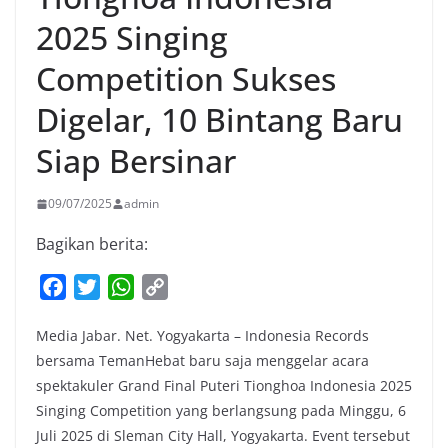
2025 Singing
Competition Sukses
Digelar, 10 Bintang Baru
Siap Bersinar
09/07/2025
admin
Bagikan berita:
F
T
W
C
a
w
h
o
Media Jabar. Net. Yogyakarta – Indonesia Records
c
i
a
p
bersama TemanHebat baru saja menggelar acara
e
t
t
y
spektakuler Grand Final Puteri Tionghoa Indonesia 2025
b
t
s
L
Singing Competition yang berlangsung pada Minggu, 6
o
e
A
i
Juli 2025 di Sleman City Hall, Yogyakarta. Event tersebut
o
r
p
n