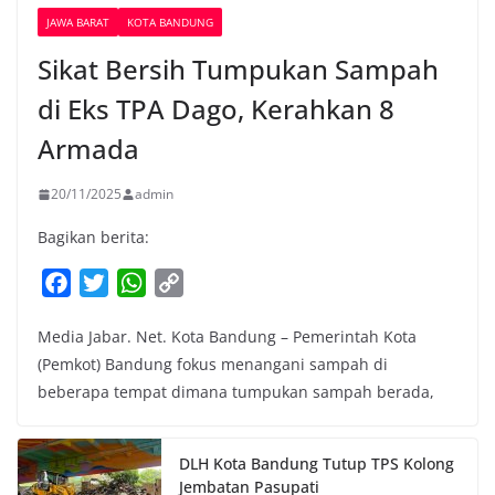
JAWA BARAT
KOTA BANDUNG
Sikat Bersih Tumpukan Sampah
di Eks TPA Dago, Kerahkan 8
Armada
20/11/2025
admin
Bagikan berita:
F
T
W
C
a
w
h
o
Media Jabar. Net. Kota Bandung – Pemerintah Kota
c
i
a
p
(Pemkot) Bandung fokus menangani sampah di
e
t
t
y
beberapa tempat dimana tumpukan sampah berada,
b
t
s
L
o
e
A
i
o
r
p
n
DLH Kota Bandung Tutup TPS Kolong
k
p
k
Jembatan Pasupati