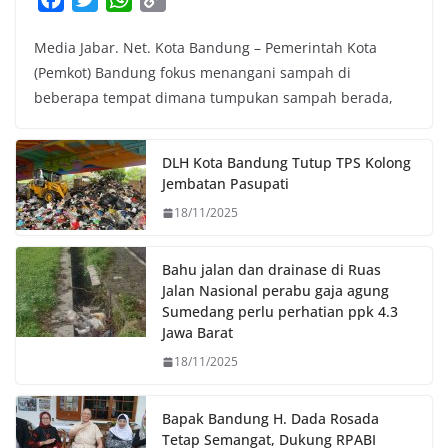
a
w
h
o
Media Jabar. Net. Kota Bandung – Pemerintah Kota
c
i
a
p
(Pemkot) Bandung fokus menangani sampah di
e
t
t
y
beberapa tempat dimana tumpukan sampah berada,
b
t
s
L
o
e
A
i
o
r
p
n
DLH Kota Bandung Tutup TPS Kolong
k
p
k
Jembatan Pasupati
18/11/2025
Bahu jalan dan drainase di Ruas
Jalan Nasional perabu gaja agung
Sumedang perlu perhatian ppk 4.3
Jawa Barat
18/11/2025
Bapak Bandung H. Dada Rosada
Tetap Semangat, Dukung RPABI