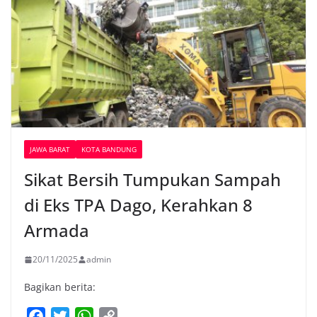
JAWA BARAT
KOTA BANDUNG
Sikat Bersih Tumpukan Sampah
di Eks TPA Dago, Kerahkan 8
Armada
20/11/2025
admin
Bagikan berita:
F
T
W
C