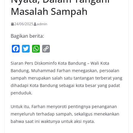
Masalah Sampah
24/06/2025
admin
Bagikan berita:
F
T
W
C
a
w
h
o
Siaran Pers Diskominfo Kota Bandung – Wali Kota
c
i
a
p
Bandung, Muhammad Farhan menegaskan, persoalan
e
t
t
y
sampah merupakan salah satu tantangan terberat yang
b
t
s
L
dihadapi Kota Bandung sebagai kota besar yang padat
o
e
A
i
penduduk.
o
r
p
n
k
p
k
Untuk itu, Farhan menyoroti pentingnya penanganan
menyeluruh terhadap sampah, sekaligus menekankan
bahwa saat ini waktunya untuk aksi nyata.