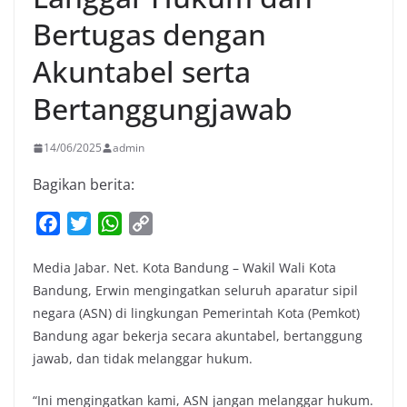
Bertugas dengan
Akuntabel serta
Bertanggungjawab
14/06/2025
admin
Bagikan berita:
F
T
W
C
a
w
h
o
Media Jabar. Net. Kota Bandung – Wakil Wali Kota
c
i
a
p
Bandung, Erwin mengingatkan seluruh aparatur sipil
e
t
t
y
negara (ASN) di lingkungan Pemerintah Kota (Pemkot)
b
t
s
L
Bandung agar bekerja secara akuntabel, bertanggung
o
e
A
i
jawab, dan tidak melanggar hukum.
o
r
p
n
k
p
k
“Ini mengingatkan kami, ASN jangan melanggar hukum.