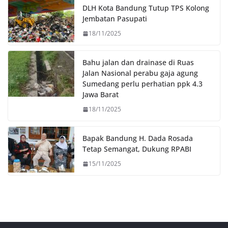
o
r
p
n
DLH Kota Bandung Tutup TPS Kolong
k
p
k
Jembatan Pasupati
18/11/2025
Bahu jalan dan drainase di Ruas
Jalan Nasional perabu gaja agung
Sumedang perlu perhatian ppk 4.3
Jawa Barat
18/11/2025
Bapak Bandung H. Dada Rosada
Tetap Semangat, Dukung RPABI
15/11/2025