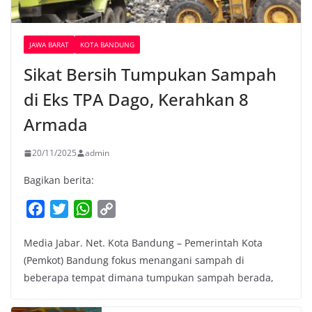
JAWA BARAT
KOTA BANDUNG
Sikat Bersih Tumpukan Sampah
di Eks TPA Dago, Kerahkan 8
Armada
20/11/2025
admin
Bagikan berita:
F
T
W
C
a
w
h
o
Media Jabar. Net. Kota Bandung – Pemerintah Kota
c
i
a
p
(Pemkot) Bandung fokus menangani sampah di
e
t
t
y
beberapa tempat dimana tumpukan sampah berada,
b
t
s
L
o
e
A
i